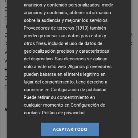
anuncios y contenido personalizados, medir
que ha mantenido como aficionado y como
anuncios y contenido, obtener información
profesional con el club, y su militancia
sobre la audiencia y mejorar los servicios.
irreductible como tantos y tantos
Proveedores de terceros (1913)
también
aficionados que apoyan a su equipo fuera de
pueden procesar sus datos para estos y
la Comunitat Valenciana. También lanzamos
otros fines, incluido el uso de datos de
varias ideas potenciales para libros
geolocalización precisos y características
del dispositivo. Sus elecciones se aplican
valencianistas que, seguro, algún día se
solo a este sitio web. Algunos proveedores
escribirán. Vía telemática y desde las
pueden basarse en el interés legítimo en
oficinas de Círculo Rojo. Dirigido y
lugar del consentimiento; tiene derecho a
presentado por
Paco Polit
.
oponerse en
Configuración de publicidad
.
Puede retirar su consentimiento en
cualquier momento en
Configuración de
ARCHIVADO EN
cookies
.
Política de privacidad
Lo Más Escuchado
ACEPTAR TODO