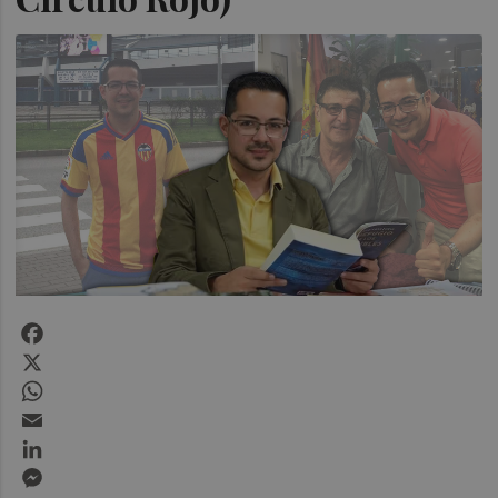
Facebook
X
WhatsApp
Email
LinkedIn
Messenger