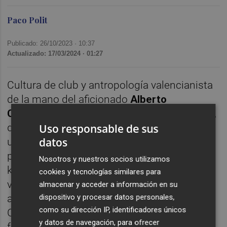
Paco Polit
Publicado: 26/10/2023 ·
10:37
Actualizado: 17/03/2024 · 01:27
Cultura de club y antropología valencianista
de la mano del aficionado
Alberto
Cerezuela
. Este almeriense, nacido en 1982,
Uso responsable de sus
dirige Círculo Rojo desde hace quince años:
datos
una de las editoriales de autoedición más
potentes de toda Europa. Pese a vivir a 450
Nosotros y nuestros socios utilizamos
kilómetros de Mestalla, Alberto ha sido
cookies y tecnologías similares para
valencianista toda su vida: repasamos junto
almacenar y acceder a información en su
dispositivo y procesar datos personales,
a él la intensidad con la que vive el Valencia
como su dirección IP, identificadores únicos
CF desde la distancia, su autoproclamado
y datos de navegación, para ofrecer
forofismo al ver los partidos, los contactos