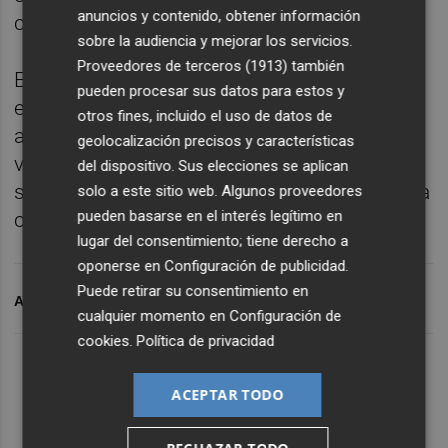
anuncios y contenido, obtener información
como le llama la propia Carme.
sobre la audiencia y mejorar los servicios.
Proveedores de terceros (1913)
también
Ese
a
quí y ahora que persiguen los actores
pueden procesar sus datos para estos y
es la premisa que entreteje este pacto de
otros fines, incluido el uso de datos de
amor y amistad, de cine e interpretación. Un
geolocalización precisos y características
viaje creativo hacia la incertidumbre. Un
del dispositivo. Sus elecciones se aplican
salto al vacío sin red que se convierte en una
solo a este sitio web. Algunos proveedores
pueden basarse en el interés legítimo en
contundente invitación a vivir el presente.
lugar del consentimiento; tiene derecho a
oponerse en
Configuración de publicidad
.
Puede retirar su consentimiento en
ARCHIVADO EN
ÚLTIMA FILA
cualquier momento en
Configuración de
cookies
.
Política de privacidad
Lo Más Escuchado
ACEPTAR TODO
Suscríbete al canal de