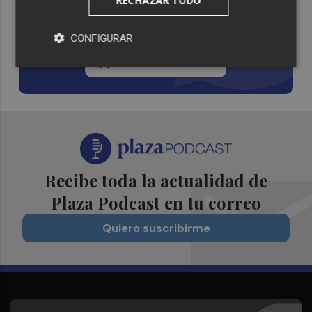
RECHAZAR TODO
Whatsapp
CONFIGURAR
Siempre al día de las últimas noticias
¡Quiero suscribirme!
Recibe toda la actualidad de
Plaza Podcast en tu correo
Quiero suscribirme