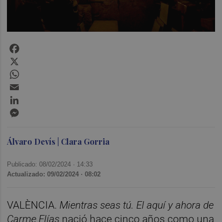
Facebook
X
WhatsApp
Email
LinkedIn
Messenger
Álvaro Devís | Clara Gorria
Publicado: 08/02/2024 ·
14:33
Actualizado: 09/02/2024 · 08:02
VALÈNCIA.
Mientras seas tú. El aquí y ahora de
Carme Elías
nació hace cinco años como una