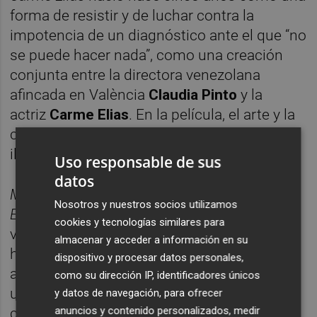
forma de resistir y de luchar contra la
impotencia de un diagnóstico ante el que “no
se puede hacer nada”, como una creación
conjunta entre la directora venezolana
afincada en València
Claudia Pinto
y la
actriz
Carme Elias
. En la película, el arte y la
creación se convierten en ese faro que nos
ilumina en los momentos más oscuros.
Uso responsable de sus
datos
Mientras seas tú. El aquí y ahora de Carme
Nosotros y nuestros socios utilizamos
Elías
es un testimonio generoso, valiente,
cookies y tecnologías similares para
vitalista, sin solemnidad, que no pretende
almacenar y acceder a información en su
hacer pedagogía sobre el alzheimer, sino
dispositivo y procesar datos personales,
acompañar a una actriz que se enfrenta con
como su dirección IP, identificadores únicos
una lucidez aplastante a la pérdida de su
y datos de navegación, para ofrecer
anuncios y contenido personalizados, medir
consciencia. “Mi último viaje consciente”,