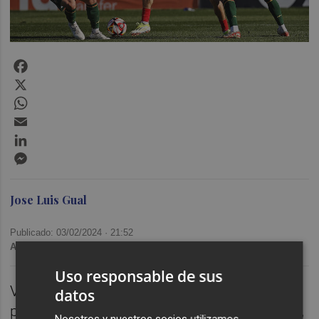
Facebook
X
WhatsApp
Email
LinkedIn
Messenger
Jose Luis Gual
Publicado: 03/02/2024 ·
21:52
Actualizado: 03/02/2024 · 21:59
Uso responsable de sus
VALÈNCIA. Transmisión íntegra del
datos
partido:
Atlético Madrid 'B
' 1
CD Castellón 1
,