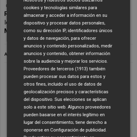
Nosotros y nuestros socios utilizamos
correspondiente a la 22ª jornada de la
1
cookies y tecnologías similares para
RFEF
. Con la narración de
José Luis Gual
y
almacenar y acceder a información en su
los comentarios de
Luis Pastor
y
Alejandro
dispositivo y procesar datos personales,
Moll
.
como su dirección IP, identificadores únicos
y datos de navegación, para ofrecer
anuncios y contenido personalizados, medir
anuncios y contenido, obtener información
ARCHIVADO EN
sobre la audiencia y mejorar los servicios.
Proveedores de terceros (1913)
también
Lo Más Escuchado
pueden procesar sus datos para estos y
otros fines, incluido el uso de datos de
geolocalización precisos y características
Suscríbete al canal de
del dispositivo. Sus elecciones se aplican
Whatsapp
solo a este sitio web. Algunos proveedores
pueden basarse en el interés legítimo en
Siempre al día de las últimas noticias
lugar del consentimiento; tiene derecho a
¡Quiero suscribirme!
oponerse en
Configuración de publicidad
.