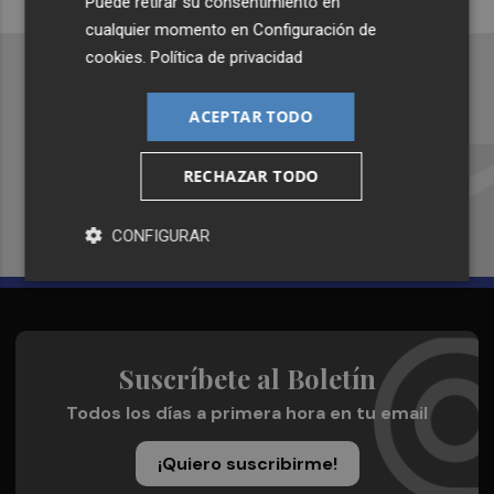
Puede retirar su consentimiento en
cualquier momento en
Configuración de
cookies
.
Política de privacidad
ACEPTAR TODO
Recibe toda la actualidad de
Plaza Podcast en tu correo
RECHAZAR TODO
Quiero suscribirme
CONFIGURAR
Suscríbete al Boletín
Todos los días a primera hora en tu email
¡Quiero suscribirme!