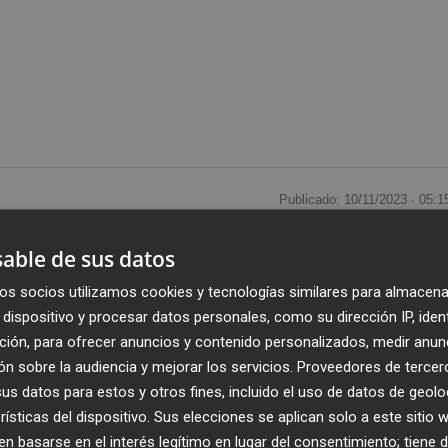
Publicado: 10/11/2023 ·
05:1
Actualizado: 06/02/2024 · 0
able de sus datos
s del Ayuntamiento de Valencia para el año 2024. Unas
os socios utilizamos cookies y tecnologías similares para almacena
s de euros. Una semana en la que también conocíamos qu
dispositivo y procesar datos personales, como su dirección IP, iden
ía de su grupo municipal, dejando como figura principal a
ción, para ofrecer anuncios y contenido personalizados, medir anun
 de
Compromís
en el consistorio.
n sobre la audiencia y mejorar los servicios.
Proveedores de tercer
s datos para estos y otros fines, incluido el uso de datos de geolo
rísticas del dispositivo. Sus elecciones se aplican solo a este sitio
 la retirada a cuarteles del que fuera alcalde de la ciudad y
 basarse en el interés legítimo en lugar del consentimiento; tiene 
gará a buscar un nuevo liderazgo en una coalición donde