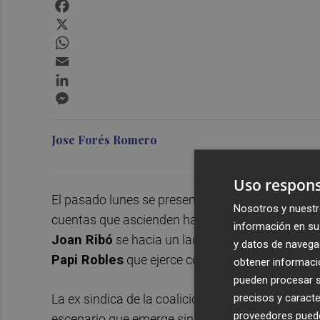
Facebook
X
WhatsApp
Email
LinkedIn
Messenger
Jose Forés Romero
Uso respons
El pasado lunes se presentaban los presupuesto
Nosotros y nuestr
cuentas que ascienden hasta los 1.116 millone
información en su 
Joan Ribó
se hacia un lado dejando la portavoc
y datos de navega
Papi Robles
que ejerce como portavoz adjunta
obtener informació
pueden procesar su
precisos y caracte
La ex sindica de la coalición en Les Corts analiza
proveedores pueden
escenario que emerge sin su presencia que obli