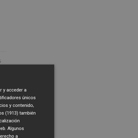
5
8:57
r y acceder a
e
tificadores únicos
cios y contenido,
os (1913)
también
calización
 web. Algunos
 el
derecho a