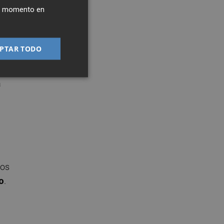
ier momento en
.
PTAR TODO
a
ros
o
.