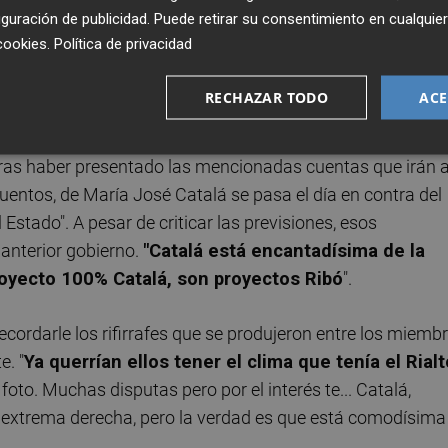
guración de publicidad
. Puede retirar su consentimiento en cualqu
ele resultar complicado. A Robles se le cuestiona
si lo
cookies
.
Política de privacidad
 al renunciar de ser el referente apelando a su edad
brado a estos procesos.
Lo ideal es que, una vez has
RECHAZAR TODO
ACE
eo que Joan tiene mucho que aportar a la ciudad".
 tras haber presentado las mencionadas cuentas que irán 
uentos, de María José Catalá se pasa el día en contra del
 Estado". A pesar de criticar las previsiones, esos
anterior gobierno.
"Catalá está encantadísima de la
royecto 100% Catalá, son proyectos Ribó
".
 recordarle los rifirrafes que se produjeron entre los miemb
e. "
Ya querrían ellos tener el clima que tenía el Rialt
foto. Muchas disputas pero por el interés te... Catalá,
extrema derecha, pero la verdad es que está comodísima