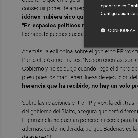
oponerse en
Confi
conseguir poner de acuerdo a todas las patas su
Configuración de 
idóneo hubiera sido que Ribó dejara el acta
"En espacios políticos no se está acostum
CONFIGURAR
liderado, te puedas quedar en segunda línea, cr
Además, la edil opina sobre el gobierno PP Vox
Pleno el próximo martes. "No son cuentas, son c
Gobierno y no se queja cuando llega el dinero del
presupuestos mantienen líneas de ejecución del 
herencia que ha recibido, no hay un solo p
Sobre las relaciones entre PP y Vox, la edil, tras
del gobierno del Rialto, asegura que será diferent
El primer día no querían ponerse ni cerca para la 
además, va de moderada, porque Badenas es la 
de ese perfil".