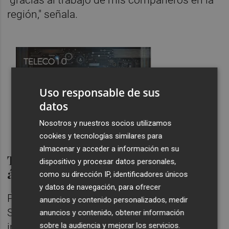
región," señala.
Uso responsable de sus
datos
Nosotros y nuestros socios utilizamos
cookies y tecnologías similares para
almacenar y acceder a información en su
Transformación digital en el
dispositivo y procesar datos personales,
ámbito educativo
como su dirección IP, identificadores únicos
y datos de navegación, para ofrecer
Por su parte, Álvaro Catarineu lidera
anuncios y contenido personalizados, medir
ScoolTIC, una consultora tecnológica que
anuncios y contenido, obtener información
impulsa la transformación digital en
sobre la audiencia y mejorar los servicios.