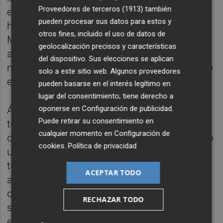
Proveedores de terceros (1913)
también
empresas y centros educativos utilizando
pueden procesar sus datos para estos y
herramientas como Google Workspace y
otros fines, incluido el uso de datos de
Microsoft 365. "Ayudamos a organizaciones
geolocalización precisos y características
a optimizar el uso de la tecnología de
del dispositivo. Sus elecciones se aplican
manera responsable y eficiente, fomentando
solo a este sitio web. Algunos proveedores
el trabajo colaborativo," explica.
pueden basarse en el interés legítimo en
lugar del consentimiento; tiene derecho a
Álvaro subraya cómo la formación en
oponerse en
Configuración de publicidad
.
Puede retirar su consentimiento en
telecomunicaciones y un máster en
cualquier momento en
Configuración de
dirección de empresas le han proporcionado
cookies
.
Política de privacidad
una combinación única de habilidades
técnicas y de gestión. "La capacidad
ACEPTAR TODO
analítica, la visión global y el gusto por el
detalle que desarrollamos durante la carrera
RECHAZAR TODO
son claves para tomar decisiones basadas
en datos y no en intuiciones," afirma.