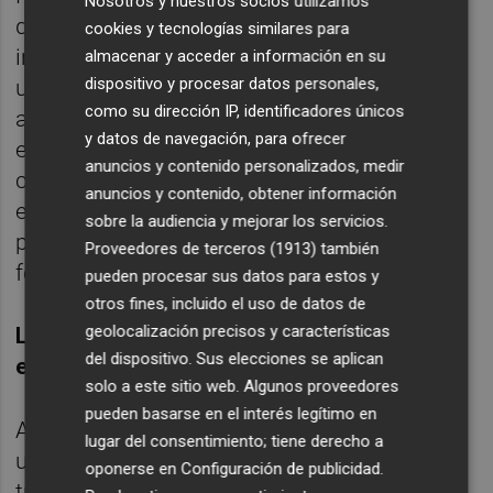
Nosotros y nuestros socios utilizamos
descubierto todo el potencial de los
cookies y tecnologías similares para
ingenieros de telecomunicación, Pilar lanza
almacenar y acceder a información en su
dispositivo y procesar datos personales,
un mensaje claro: "Si contratas un teleco,
como su dirección IP, identificadores únicos
aprovéchalo al máximo. Nuestra formación
y datos de navegación, para ofrecer
es una de las más completas y nos da la
anuncios y contenido personalizados, medir
capacidad de adaptarnos a cualquier
anuncios y contenido, obtener información
entorno. La eficiencia y la resolución de
sobre la audiencia y mejorar los servicios.
problemas son dos de nuestras grandes
Proveedores de terceros (1913)
también
fortalezas."
pueden procesar sus datos para estos y
otros fines, incluido el uso de datos de
geolocalización precisos y características
La versatilidad de una ingeniera en el libre
del dispositivo. Sus elecciones se aplican
ejercicio
solo a este sitio web. Algunos proveedores
pueden basarse en el interés legítimo en
Amparo Beltrán Juan es directora técnica en
lugar del consentimiento; tiene derecho a
un laboratorio de acústica y cuenta con una
oponerse en
Configuración de publicidad
.
trayectoria que combina trabajos técnicos