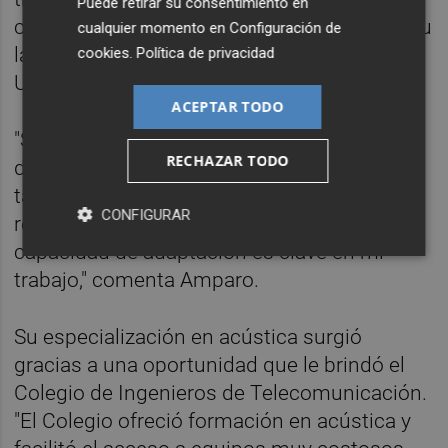
Puede retirar su consentimiento en
con roles de gestión. Además, compagina su
cualquier momento en
Configuración de
labor como autónoma con la docencia en la
cookies
.
Política de privacidad
Universidad de Alicante.
ACEPTAR TODO
"Ser ingeniera de telecomunicación me ha
RECHAZAR TODO
dado una base técnica muy potente, pero
también me ha enseñado a pensar y a
CONFIGURAR
resolver problemas con eficacia. Esa
capacidad de adaptación es clave en mi
trabajo," comenta Amparo.
Su especialización en acústica surgió
gracias a una oportunidad que le brindó el
Colegio de Ingenieros de Telecomunicación.
"El Colegio ofreció formación en acústica y