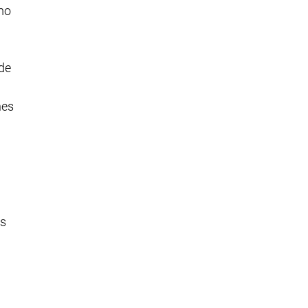
mo
de
nes
os