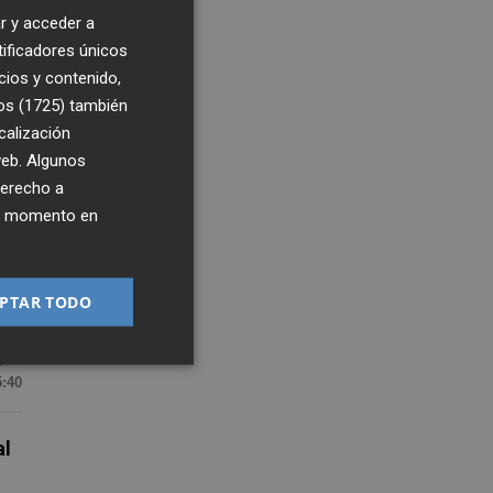
r y acceder a
tificadores únicos
cios y contenido,
os (1725)
también
calización
 web. Algunos
derecho a
ier momento en
PTAR TODO
0
5:40
al