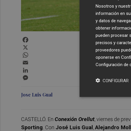
Nosotros y nuestr
información en su 
y datos de navega
obtener informació
pueden procesar su
Facebook
precisos y caracte
X
proveedores pueden
WhatsApp
oponerse en
Confi
Email
Configuración de 
LinkedIn
Messenger
CONFIGURAR
Jose Luis Gual
CASTELLÓ. En
Conexión Orellut
, viernes de pre
Sporting
. Con
José Luis Gual
,
Alejandro Mol