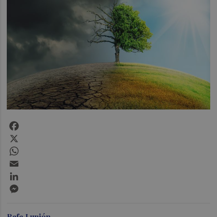
Facebook
X
WhatsApp
Email
LinkedIn
Messenger
Rafa Lupión