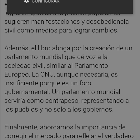
CONFIGURAR
esclavitud y la independencia de India, se
lograron gracias a la presión popular. Se
sugieren manifestaciones y desobediencia
civil como medios para lograr cambios.
Además, el libro aboga por la creación de un
parlamento mundial que dé voz a la
sociedad civil, similar al Parlamento
Europeo. La ONU, aunque necesaria, es
insuficiente porque es un foro
gubernamental. Un parlamento mundial
serviría como contrapeso, representando a
los pueblos y no solo a los gobiernos.
Finalmente, abordamos la importancia de
corregir el mercado para reflejar el verdadero