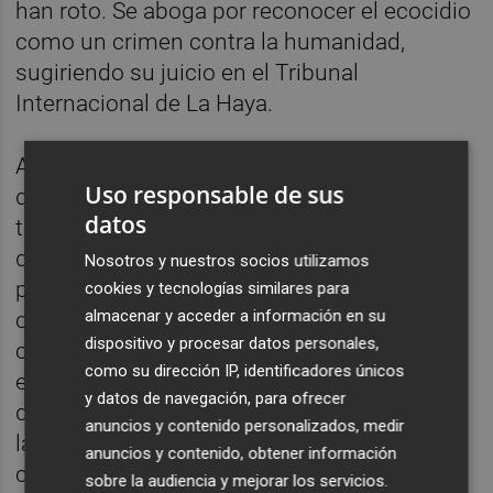
han roto. Se aboga por reconocer el ecocidio
como un crimen contra la humanidad,
sugiriendo su juicio en el Tribunal
Internacional de La Haya.
Aunque todos participamos en la
Uso responsable de sus
destrucción del ecosistema, no todos
datos
tenemos la misma responsabilidad. Los
daños irreversibles son causados
Nosotros y nuestros socios utilizamos
principalmente por grandes
cookies y tecnologías similares para
almacenar y acceder a información en su
contaminadores. Esquinas cita ejemplos
dispositivo y procesar datos personales,
como el desastre del Prestige y otros
como su dirección IP, identificadores únicos
eventos ambientales significativos que
y datos de navegación, para ofrecer
deberían ser considerados crímenes contra
anuncios y contenido personalizados, medir
la humanidad para disuadir futuras
anuncios y contenido, obtener información
catástrofes.
sobre la audiencia y mejorar los servicios.