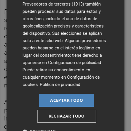
Proveedores de terceros (1913)
también
Para cambiar el rumbo hacia la
pueden procesar sus datos para estos y
otros fines, incluido el uso de datos de
sostenibilidad, Esquinas sugiere una
geolocalización precisos y características
responsabilidad tanto individual como
del dispositivo. Sus elecciones se aplican
colectiva. A nivel individual, se proponen
solo a este sitio web. Algunos proveedores
acciones como reducir el desperdicio de
pueden basarse en el interés legítimo en
alimentos y consumir productos locales y
lugar del consentimiento; tiene derecho a
agroecológicos. Se subraya la importancia
oponerse en
Configuración de publicidad
.
de transformar nuestro carro de la compra
Puede retirar su consentimiento en
en un carro de combate por un mundo
cualquier momento en
Configuración de
cookies
.
Política de privacidad
mejor.
ACEPTAR TODO
A nivel colectivo, se destaca la necesidad de
presión social para que los políticos
RECHAZAR TODO
implementen cambios necesarios. Grandes
cambios históricos, como la abolición de la