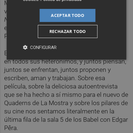
Mostra codo con codo con él, sobre todo
venía con una nueva película bajo el brazo,
ACEPTAR TODO
Não Sou Nada – The Nothingness Club
, donde
explora la mente y la obra de Fernando
RECHAZAR TODO
Pessoa, el célebre poeta portugués.
CONFIGURAR
En el film, desdobla al personaje de Pessoa
en todos sus heterónimos, y juntos piensan,
juntos se enfrentan, juntos proponen y
escriben, aman y trabajan. Sobre esa
película, sobre la deliciosa autoentrevista
que se ha hecho a sí mismo para el nuevo de
Quaderns de La Mostra y sobre los pilares de
su cine nos sentamos literalmente en la
última fila de la sala 5 de los Babel con Edgar
Pêra.