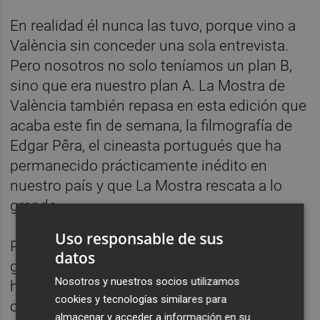
En realidad él nunca las tuvo, porque vino a
València sin conceder una sola entrevista.
Pero nosotros no solo teníamos un plan B,
sino que era nuestro plan A. La Mostra de
València también repasa en esta edición que
acaba este fin de semana, la filmografía de
Edgar Pêra, el cineasta portugués que ha
permanecido prácticamente inédito en
nuestro país y que La Mostra rescata a lo
grande.
Uso responsable de sus
Pêra empezó haciendo videoclips para
datos
grupos punk, pero pronto se empezaría a
Nosotros y nuestros socios utilizamos
hacer sus pinitos en el cine. Empezó
cookies y tecnologías similares para
cuestionándoselo a través de la serie B,
almacenar y acceder a información en su