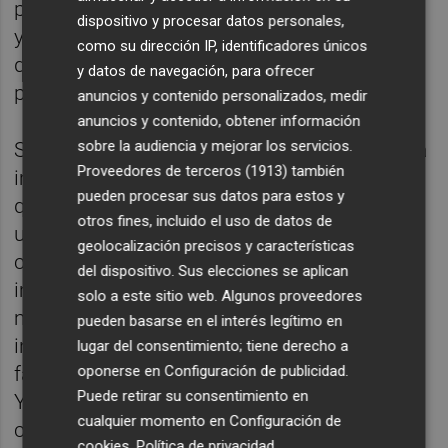
pronto lo hizo experimentando con texturas,
dispositivo y procesar datos personales,
y desde siempre ha tenido como eje central
como su dirección IP, identificadores únicos
de su filmografía explotar las fronteras
y datos de navegación, para ofrecer
preestablecidas de la imagen.
anuncios y contenido personalizados, medir
anuncios y contenido, obtener información
sobre la audiencia y mejorar los servicios.
Su cine es, por naturaleza, metacrítico con la
Proveedores de terceros (1913)
también
imagen y desde ahí ha podido mirar no solo
pueden procesar sus datos para estos y
qué estaba pasando con esta sino imaginar
otros fines, incluido el uso de datos de
utopías de la imagen, aunque pocas se han
geolocalización precisos y características
cumplido. Qué mas da, si lo importante es
del dispositivo. Sus elecciones se aplican
imaginarlas y asombrarnos. Y de eso sabe
solo a este sitio web. Algunos proveedores
mucho Edgar Pêra. La capacidad y la
pueden basarse en el interés legítimo en
intuición con la que consigue generar esa
lugar del consentimiento; tiene derecho a
oponerse en
Configuración de publicidad
.
fascinación por la imagen nos ha prendado.
Puede retirar su consentimiento en
Y aunque hemos visto la gran mayoría del
cualquier momento en
Configuración de
ciclo retrospectiva que ha propuesto La
cookies
.
Política de privacidad