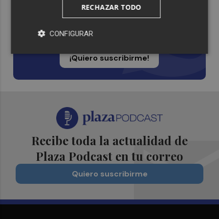
RECHAZAR TODO
Suscríbete al canal de
Whatsapp
CONFIGURAR
Siempre al día de las últimas noticias
¡Quiero suscribirme!
Recibe toda la actualidad de
Plaza Podcast en tu correo
Quiero suscribirme