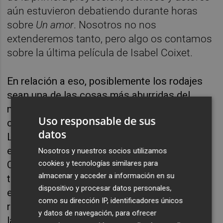
aún estuvieron debatiendo durante horas
sobre
Un amor
. Nosotros no nos
extenderemos tanto, pero algo os contamos
sobre la última película de Isabel Coixet.
En relación a eso, posiblemente los rodajes
sean una de las cosas más aburridas del
mundo. ¿Cómo hacerlo espectacular? Pues
Uso responsable de sus
con
Efectos especiales
. Una creación de
datos
Luciana Acuña y Alejo Moguillansky, o lo que
es lo mismo, el Grupo Krapp y El Pampero
Nosotros y nuestros socios utilizamos
cookies y tecnologías similares para
Cine, que proponen el rodaje de tres
almacenar y acceder a información en su
travellings en el espacio público como pieza
dispositivo y procesar datos personales,
escénica. La performance de la muerte
como su dirección IP, identificadores únicos
rodada con el artificio del cine, el asombro de
y datos de navegación, para ofrecer
la pantalla grande en directo. Desde Buenos