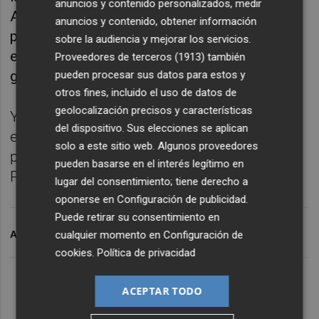
anuncios y contenido personalizados, medir
Aires, Alejo Moguillansky nos desgrana más
anuncios y contenido, obtener información
pistas de esta performance que se podrá ver
sobre la audiencia y mejorar los servicios.
en La Mutant este viernes, con entradas
Proveedores de terceros (1913)
también
gratis. No sabemos a qué esperáis.
pueden procesar sus datos para estos y
otros fines, incluido el uso de datos de
geolocalización precisos y características
Y si vais un poco perdidos y perdidas con
del dispositivo. Sus elecciones se aplican
esto de El Pampero Cine, no os preocupéis
solo a este sitio web. Algunos proveedores
porque hoy os traigo el curso express “El
pueden basarse en el interés legítimo en
Pampero Cine en 6 sencillos pasos”.
lugar del consentimiento; tiene derecho a
oponerse en
Configuración de publicidad
.
Puede retirar su consentimiento en
cualquier momento en
Configuración de
ARCHIVADO EN
ÚLTIMA FILA
cookies
.
Política de privacidad
Lo Más Escuchado
ACEPTAR TODO