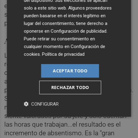
del dispositivo. Sus elecciones se aplican
el que se va a poder establecer no solo las
solo a este sitio web. Algunos proveedores
soluciones sino poner las medidas para
pueden basarse en el interés legítimo en
prevenir el absentismo.
lugar del consentimiento; tiene derecho a
oponerse en
Configuración de publicidad
.
Anteponer la vida personal
Puede retirar su consentimiento en
cualquier momento en
Configuración de
cookies
.
Política de privacidad
La pandemia ha provocado un
replanteamiento de valores. Antes del
ACEPTAR TODO
coronavirus, muchas eran las personas que
anteponían su trabajo a la vida pesonal. La
RECHAZAR TODO
pandemia ha supuesto un punto de inflexión.
Si, además, le sumas a que se sienten poco
CONFIGURAR
motivados por la tarea que realizan, no se
siente valorados por su jefe y solo cuentan
las horas que trabajan...el resultado es el
incremento de absentismo. Es la ''gran