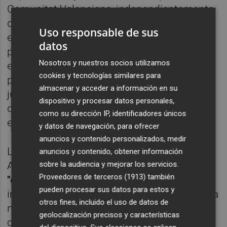
Comunitat Valenciana, independientemente
de su tamaño. De momento, ya son 800
Uso responsable de sus
empresas las que han participado en el
datos
proyecto. Para ello, solo hay que acceder a
Nosotros y nuestros socios utilizamos
este
link
y contestar a un cuestionario. El
cookies y tecnologías similares para
plazo para hacerlo termina en el mes de
almacenar y acceder a información en su
junio y los resultados y las medidas que
dispositivo y procesar datos personales,
deben adoptar las empresas se conocerán
como su dirección IP, identificadores únicos
en el último trimestre del año.
y datos de navegación, para ofrecer
anuncios y contenido personalizados, medir
Lo que está claro, como ha explicado JJ
anuncios y contenido, obtener información
Aguilar, es que estamos asistiendo a un
sobre la audiencia y mejorar los servicios.
Proveedores de terceros (1913)
también
"cambio de ciclo",
cuya causa más
pueden procesar sus datos para estos y
importante fue la pandemia. Em toda Europa
otros fines, incluido el uso de datos de
no se ha realizado un estudio de esas
geolocalización precisos y características
características. Es una experiencia piloto en