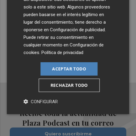
solo a este sitio web. Algunos proveedores
Lo Más Escuchado
pueden basarse en el interés legítimo en
lugar del consentimiento; tiene derecho a
oponerse en
Configuración de publicidad
.
Suscríbete al canal de
Puede retirar su consentimiento en
Whatsapp
cualquier momento en
Configuración de
Siempre al día de las últimas noticias
cookies
.
Política de privacidad
¡Quiero suscribirme!
ACEPTAR TODO
RECHAZAR TODO
CONFIGURAR
Recibe toda la actualidad de
Plaza Podcast en tu correo
Quiero suscribirme