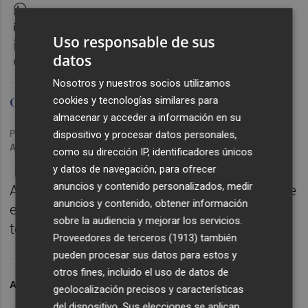
WhatsApp
Email
Uso responsable de sus
LinkedIn
datos
Messenger
Nosotros y nuestros socios utilizamos
cookies y tecnologías similares para
Omid Sokout
almacenar y acceder a información en su
Publicado: 28/11/2025 ·
19:13
dispositivo y procesar datos personales,
Actualizado: 29/11/2025 · 00:30
como su dirección IP, identificadores únicos
y datos de navegación, para ofrecer
anuncios y contenido personalizados, medir
Analizamos el partido de este domingo entre
anuncios y contenido, obtener información
el CD Castellón y la UD Las Palmas en la
sobre la audiencia y mejorar los servicios.
tertulia de Plaza Albinegra.
Proveedores de terceros (1913)
también
pueden procesar sus datos para estos y
otros fines, incluido el uso de datos de
ARCHIVADO EN
CD CASTELLÓN
FÚTBOL
geolocalización precisos y características
del dispositivo. Sus elecciones se aplican