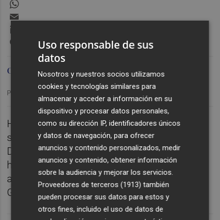
WhatsApp
Email
LinkedIn
Messenger
Uso responsable de sus
datos
Omid Sokout
Nosotros y nuestros socios utilizamos
cookies y tecnologías similares para
Publicado: 04/12/2025 ·
19:07
almacenar y acceder a información en su
dispositivo y procesar datos personales,
Hablamos de la última hora del Castellón en
como su dirección IP, identificadores únicos
y datos de navegación, para ofrecer
su preparación de cara al partido frente al
anuncios y contenido personalizados, medir
Deportivo y dedicamos nuestro tiempo
anuncios y contenido, obtener información
habitual al fútbol base y al femenino
sobre la audiencia y mejorar los servicios.
albinegros con entrevistas a Charbel
Proveedores de terceros (1913)
también
González e Iván Ausina.
pueden procesar sus datos para estos y
otros fines, incluido el uso de datos de