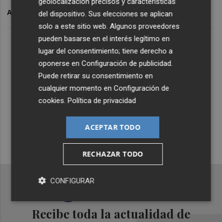
geolocalización precisos y características
ARCHIVADO EN
CD CASTELLÓN
FÚTBOL
del dispositivo. Sus elecciones se aplican
solo a este sitio web. Algunos proveedores
pueden basarse en el interés legítimo en
Lo Más Escuchado
lugar del consentimiento; tiene derecho a
oponerse en
Configuración de publicidad
.
Puede retirar su consentimiento en
Suscríbete al canal de
cualquier momento en
Configuración de
Whatsapp
cookies
.
Política de privacidad
Siempre al día de las últimas noticias
ACEPTAR TODO
¡Quiero suscribirme!
RECHAZAR TODO
CONFIGURAR
Recibe toda la actualidad de