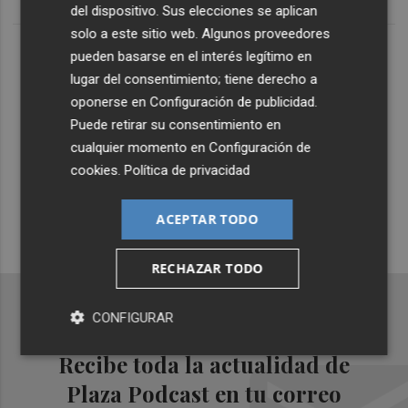
del dispositivo. Sus elecciones se aplican
solo a este sitio web. Algunos proveedores
Lo Más Escuchado
pueden basarse en el interés legítimo en
lugar del consentimiento; tiene derecho a
oponerse en
Configuración de publicidad
.
Suscríbete al canal de
Puede retirar su consentimiento en
Whatsapp
cualquier momento en
Configuración de
cookies
.
Política de privacidad
Siempre al día de las últimas noticias
¡Quiero suscribirme!
ACEPTAR TODO
RECHAZAR TODO
CONFIGURAR
Recibe toda la actualidad de
Plaza Podcast en tu correo