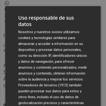
WhatsApp
Email
LinkedIn
Uso responsable de sus
Messenger
datos
Nosotros y nuestros socios utilizamos
Omid Sokout
cookies y tecnologías similares para
almacenar y acceder a información en su
Publicado: 17/10/2025 ·
19:14
dispositivo y procesar datos personales,
Actualizado: 17/10/2025 · 19:23
como su dirección IP, identificadores únicos
y datos de navegación, para ofrecer
Analizamos el partido de este domingo en el
anuncios y contenido personalizados, medir
SkyFi Castalia entre el CD Castellón y el
anuncios y contenido, obtener información
Albacete Balompié y escuchamos las
sobre la audiencia y mejorar los servicios.
declaraciones de Pablo Hernández.
Proveedores de terceros (1913)
también
pueden procesar sus datos para estos y
otros fines, incluido el uso de datos de
geolocalización precisos y características
ARCHIVADO EN
CD CASTELLÓN
FÚTBOL