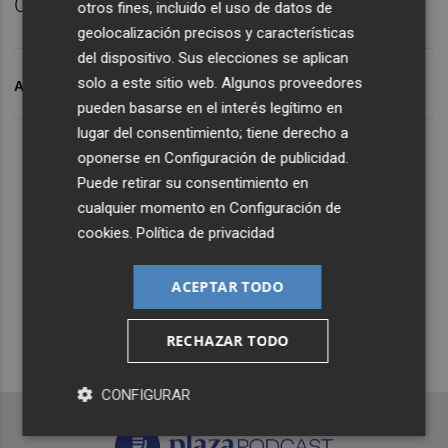
Castellón B y el Castellón femenino.
otros fines, incluido el uso de datos de
geolocalización precisos y características
del dispositivo. Sus elecciones se aplican
solo a este sitio web. Algunos proveedores
ARCHIVADO EN
CD CASTELLÓN
FÚTBOL
pueden basarse en el interés legítimo en
lugar del consentimiento; tiene derecho a
Lo Más Escuchado
oponerse en
Configuración de publicidad
.
Puede retirar su consentimiento en
cualquier momento en
Configuración de
Suscríbete al canal de
cookies
.
Política de privacidad
Whatsapp
ACEPTAR TODO
Siempre al día de las últimas noticias
¡Quiero suscribirme!
RECHAZAR TODO
CONFIGURAR