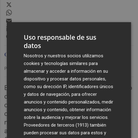
X
WhatsApp
Email
LinkedIn
Messenger
Uso responsable de sus
datos
Omid Sokout
Nosotros y nuestros socios utilizamos
cookies y tecnologías similares para
Publicado: 16/10/2025 ·
19:08
almacenar y acceder a información en su
dispositivo y procesar datos personales,
como su dirección IP, identificadores únicos
En el programa de hoy hablamos del regreso
y datos de navegación, para ofrecer
de los internacionales albinegros que
anuncios y contenido personalizados, medir
compitieron con sus países en la fase de
anuncios y contenido, obtener información
clasificación para el Mundial y dedicamos
sobre la audiencia y mejorar los servicios.
nuestro espacio habitual a la cantera
Proveedores de terceros (1913)
también
albinegra destacando las victorias del
pueden procesar sus datos para estos y