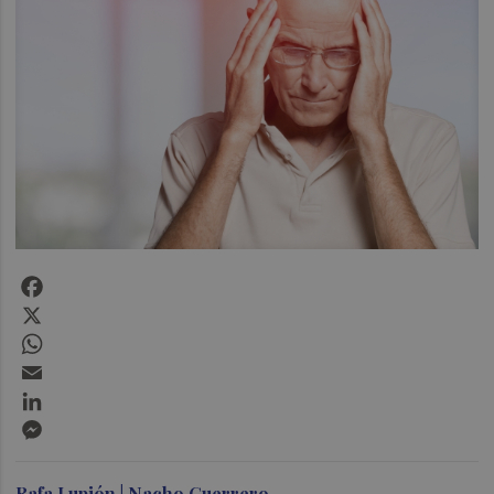
Facebook
X
WhatsApp
Email
LinkedIn
Messenger
Rafa Lupión | Nacho Guerrero