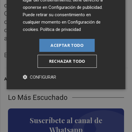
lugar del consentimiento; tiene derecho a
del Grupo de Estudio de Enfermedades
oponerse en
Configuración de publicidad
.
Cerebrovasculares de la Sociedad Española
Puede retirar su consentimiento en
de Neurología (SEN) y con
Paco Quiles
,
cualquier momento en
Configuración de
directivo de la federación de daño cerebral
cookies
.
Política de privacidad
adquirido de la Comunitat Valenciana.
ACEPTAR TODO
Episodio completo en Plaza Pódcast.
RECHAZAR TODO
CONFIGURAR
ARCHIVADO EN
PÓDCAST
Lo Más Escuchado
Suscríbete al canal de
Whatsapp