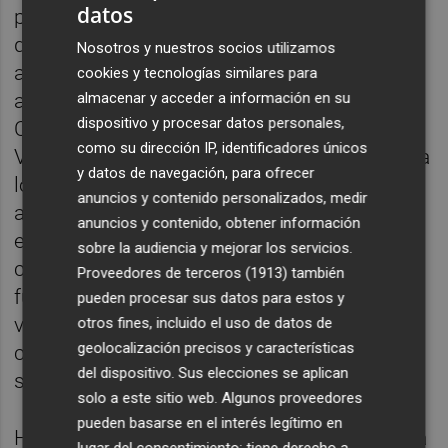
datos
pacientes, sino también a sus familias,
quienes a menudo necesitan apoyo para
Nosotros y nuestros socios utilizamos
adaptarse a la nueva situación. Las
cookies y tecnologías similares para
asociaciones, como la Federación de Daño
almacenar y acceder a información en su
dispositivo y procesar datos personales,
Cerebral Adquirido de la Comunidad
como su dirección IP, identificadores únicos
Valenciana, proporcionan recursos y apoyo a
y datos de navegación, para ofrecer
los pacientes y sus familiares, ayudándolos
anuncios y contenido personalizados, medir
a afrontar los cambios drásticos que esta
anuncios y contenido, obtener información
enfermedad puede traer a sus vidas. La
sobre la audiencia y mejorar los servicios.
colaboración y el soporte psicológico son
Proveedores de terceros (1913)
también
fundamentales para mejorar la calidad de
pueden procesar sus datos para estos y
vida tanto de los afectados como de sus
otros fines, incluido el uso de datos de
geolocalización precisos y características
cuidadores, que en la mayoría de los casos
del dispositivo. Sus elecciones se aplican
son mujeres.
solo a este sitio web. Algunos proveedores
pueden basarse en el interés legítimo en
Hablamos con
Marimar Freijo,
coordinadora