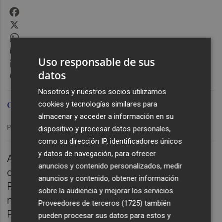
Facebook
X
WhatsApp
Email
Uso responsable de sus
LinkedIn
datos
Messenger
Nosotros y nuestros socios utilizamos
cookies y tecnologías similares para
Omid Sokout
almacenar y acceder a información en su
Publicado: 05/12/2025 ·
19:18
dispositivo y procesar datos personales,
como su dirección IP, identificadores únicos
y datos de navegación, para ofrecer
Analizamos la visita del Castellón al feudo
anuncios y contenido personalizados, medir
del líder en nuestra tertulia de los viernes en
anuncios y contenido, obtener información
Plaza Albinegra. Además, escuchamos lo
sobre la audiencia y mejorar los servicios.
más destacado de la rueda de prensa de
Proveedores de terceros (1725)
también
Pablo Hernández y hablamos del resto de la
pueden procesar sus datos para estos y