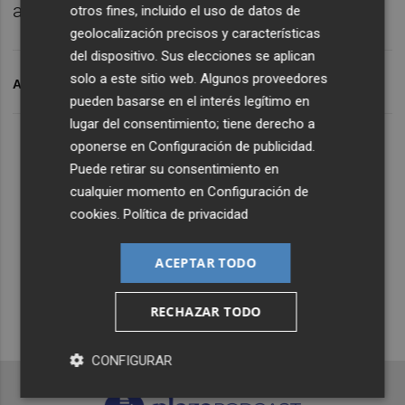
actualidad del club albinegro.
otros fines, incluido el uso de datos de
geolocalización precisos y características
del dispositivo. Sus elecciones se aplican
solo a este sitio web. Algunos proveedores
ARCHIVADO EN
CD CASTELLÓN
FÚTBOL
pueden basarse en el interés legítimo en
lugar del consentimiento; tiene derecho a
Lo Más Escuchado
oponerse en
Configuración de publicidad
.
Puede retirar su consentimiento en
cualquier momento en
Configuración de
Suscríbete al canal de
cookies
.
Política de privacidad
Whatsapp
ACEPTAR TODO
Siempre al día de las últimas noticias
¡Quiero suscribirme!
RECHAZAR TODO
CONFIGURAR