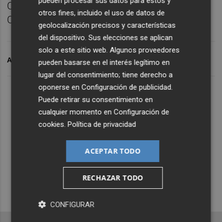
pueden procesar sus datos para estos y
Castalia y hablamos del empate del
otros fines, incluido el uso de datos de
Castellón B frente al filial del Barcelona.
geolocalización precisos y características
del dispositivo. Sus elecciones se aplican
solo a este sitio web. Algunos proveedores
ARCHIVADO EN
CD CASTELLÓN
FÚTBOL
pueden basarse en el interés legítimo en
lugar del consentimiento; tiene derecho a
oponerse en
Configuración de publicidad
.
Lo Más Escuchado
Puede retirar su consentimiento en
cualquier momento en
Configuración de
cookies
.
Política de privacidad
Suscríbete al canal de
Whatsapp
ACEPTAR TODO
Siempre al día de las últimas noticias
¡Quiero suscribirme!
RECHAZAR TODO
CONFIGURAR