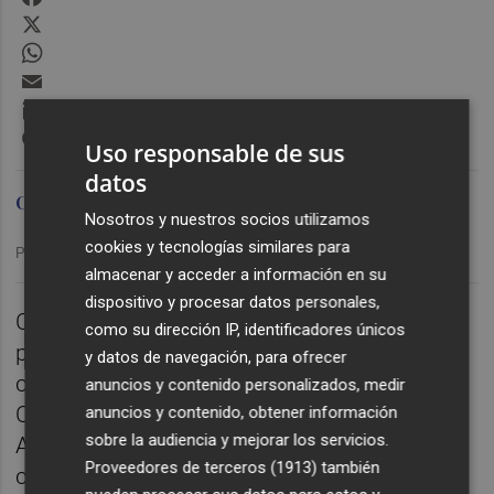
X
WhatsApp
Email
LinkedIn
Messenger
Uso responsable de sus
datos
Omid Sokout
Nosotros y nuestros socios utilizamos
cookies y tecnologías similares para
Publicado: 26/02/2026 ·
19:10
almacenar y acceder a información en su
dispositivo y procesar datos personales,
CASTELLÓ. Hablamos de las opciones que
como su dirección IP, identificadores únicos
puede barajar Pablo Hernández para
y datos de navegación, para ofrecer
contrarrestar la ausencia por sanción de
anuncios y contenido personalizados, medir
Camara frente al Racing.
anuncios y contenido, obtener información
sobre la audiencia y mejorar los servicios.
Además, analizamos el momento del
Proveedores de terceros (1913)
también
conjunto cántabro antes de su llegada a