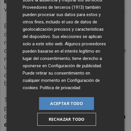
sobre la audiencia y mejorar los servicios.
Baraja
, era la primera vez que se volvían a
Proveedores de terceros (1913)
también
vestir de corto en Mestalla desde su retirada.
pueden procesar sus datos para estos y
otros fines, incluido el uso de datos de
El partido, de un
ritmo adecuado a la edad
geolocalización precisos y características
de muchos de los participantes, estuvo
del dispositivo. Sus elecciones se aplican
repleto de momentos entrañables y
solo a este sitio web. Algunos proveedores
divertidos. Tras una segunda mitad bastante
pueden basarse en el interés legítimo en
reñida, el combinado visitante -liderado por
lugar del consentimiento; tiene derecho a
oponerse en
Configuración de publicidad
.
un gran
Tote
- se impuso por 2-3 al Valencia,
Puede retirar su consentimiento en
que tuvo en
Carlos Marchena
a su gran
cualquier momento en
Configuración de
baluarte.
cookies
.
Política de privacidad
Tras el pitido final llegaron las 'veus' de los
ACEPTAR TODO
protagonistas. Veus Fé-Cé pudo acceder al
césped y entrevistar a más de
media docena
RECHAZAR TODO
de los futbolistas
que disputaron el partido.