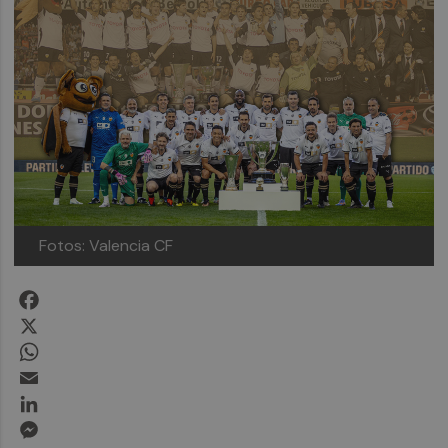
Fotos: Valencia CF
Facebook
X
WhatsApp
Email
LinkedIn
Messenger