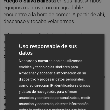
Fuego o Salva Ballesta
en sus filas. Ambos
equipos mantuvieron un agradable
encuentro a la hora de comer. A partir de ahí,
descanso y tocaba velar armas.
A las seis y media de la tarde, los dos
autobuses entraron en una Avenida de
Uso responsable de sus
Suecia con un gran ambiente. Los
héroes
datos
del Doblete de 2004
-rebautizado como
Nosotros y nuestros socios utilizamos
Triplete tras incluir la Supercopa de Europa
cookies y tecnologías similares para
de la temporada siguiente- fueron bajando
almacenar y acceder a información en su
del autobús y manteniendo su primera toma
dispositivo y procesar datos personales,
de contacto con el césped. En algunos
como su dirección IP, identificadores únicos
casos, como
Albelda, Marchena, Cañizares
y datos de navegación, para ofrecer
o Palop
, repitieron la experiencia vivida en el
anuncios y contenido personalizados, medir
año del Centenario. En otros, como el de
anuncios y contenido, obtener información