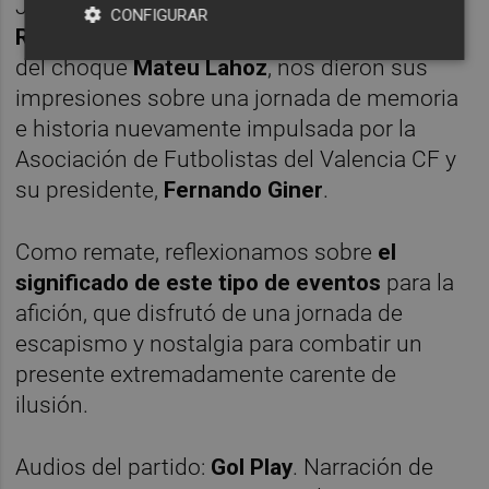
Jugadores como
Salva Ballesta, Oliveira,
CONFIGURAR
Rufete, Albelda o Palop
, e incluso el árbitro
del choque
Mateu Lahoz
, nos dieron sus
impresiones sobre una jornada de memoria
e historia nuevamente impulsada por la
Asociación de Futbolistas del Valencia CF y
su presidente,
Fernando Giner
.
Como remate, reflexionamos sobre
el
significado de este tipo de eventos
para la
afición, que disfrutó de una jornada de
escapismo y nostalgia para combatir un
presente extremadamente carente de
ilusión.
Audios del partido:
Gol Play
. Narración de