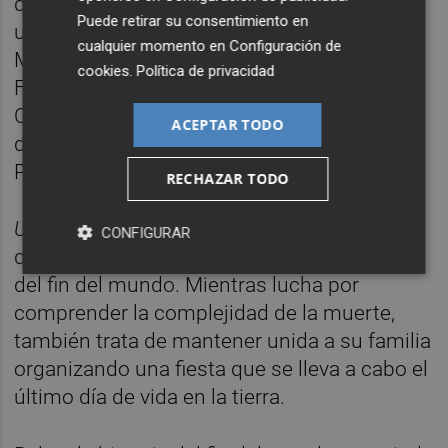
que está llegando a su fin? Un sol radiant es
Puede retirar su consentimiento en
un proyecto colectivo, con dirección de
cualquier momento en
Configuración de
Mònica Cambra Domínguez y Ariadna
cookies
.
Política de privacidad
Fortuny Cardona, guion de Ariadna Fortuny
Cardona y Clàudia Garcia de Dios y sonido
ACEPTAR TODO
de Lucía Herrera Pérez y Mònica Tort
Pallarès.
RECHAZAR TODO
Un sol radiant
cuenta la historia de Mila,
CONFIGURAR
quien afronta los últimos días de vida antes
del fin del mundo. Mientras lucha por
comprender la complejidad de la muerte,
también trata de mantener unida a su familia
organizando una fiesta que se lleva a cabo el
último día de vida en la tierra.