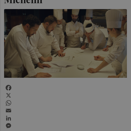
Facebook
X
WhatsApp
Email
LinkedIn
Messenger