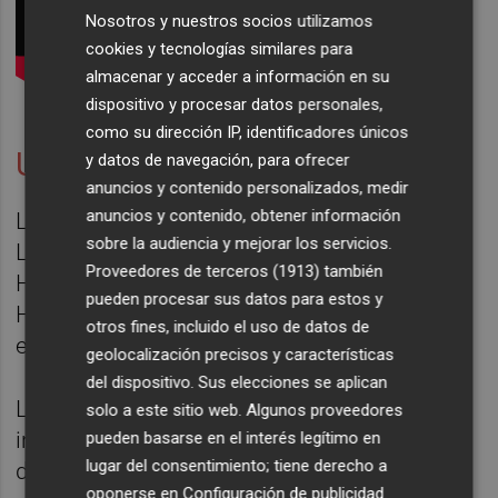
Nosotros y nuestros socios utilizamos
cookies y tecnologías similares para
almacenar y acceder a información en su
dispositivo y procesar datos personales,
como su dirección IP, identificadores únicos
Un sol radiant
y datos de navegación, para ofrecer
anuncios y contenido personalizados, medir
anuncios y contenido, obtener información
La película
Un sol radiant
, protagonizada por
sobre la audiencia y mejorar los servicios.
Laia Artigas (Estiu 1993), Núria Prims (Sica,
Proveedores de terceros (1913)
también
Historias del Kronen, Hospital Central,
pueden procesar sus datos para estos y
Hache), Núria Sales y Jaume Villalta se
otros fines, incluido el uso de datos de
estrena en cines el 17 de mayo.
geolocalización precisos y características
del dispositivo. Sus elecciones se aplican
La película nace del deseo de imaginar lo
solo a este sitio web. Algunos proveedores
inimaginable. ¿Cómo sería la última semana
pueden basarse en el interés legítimo en
lugar del consentimiento; tiene derecho a
de nuestra vida si tuviéramos la certeza de
oponerse en
Configuración de publicidad
.