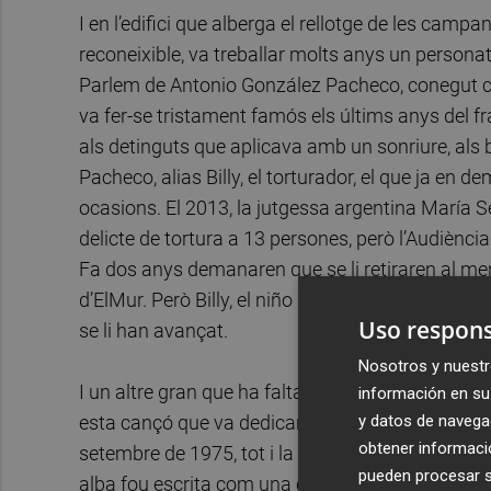
I en l’edifici que alberga el rellotge de les camp
reconeixible, va treballar molts anys un persona
Parlem de Antonio González Pacheco, conegut com 
va fer-se tristament famós els últims anys del fra
als detinguts que aplicava amb un sonriure, als b
Pacheco, alias Billy, el torturador, el que ja en 
ocasions. El 2013, la jutgessa argentina María Se
delicte de tortura a 13 persones, però l’Audiènci
Fa dos anys demanaren que se li retiraren al men
d’ElMur. Però Billy, el niño de 73 anys, ha mort a
Uso respons
se li han avançat.
Nosotros y nuestr
I un altre gran que ha faltat, Luis Eduardo Aute
información en su 
y datos de navega
esta cançó que va dedicar als últims afusellats 
obtener informació
setembre de 1975, tot i la pressió de la comunitat i
pueden procesar su
alba fou escrita com una cançó d’amor inicialmen