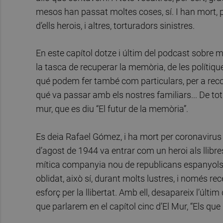
mesos han passat moltes coses, sí. I han mort,
d’ells herois, i altres, torturadors sinistres.
En este capítol dotze i últim del podcast sobre 
la tasca de recuperar la memòria, de les polítiq
qué podem fer també com particulars, per a recolz
qué va passar amb els nostres familiars... De tot 
mur, que es diu “El futur de la memòria”.
Es deia Rafael Gómez, i ha mort per coronavirus a
d’agost de 1944 va entrar com un heroi als llibres
mítica companyia nou de republicans espanyols
oblidat, això sí, durant molts lustres, i només re
esforç per la llibertat. Amb ell, desapareix l’últ
que parlarem en el capítol cinc d’El Mur, “Els qu