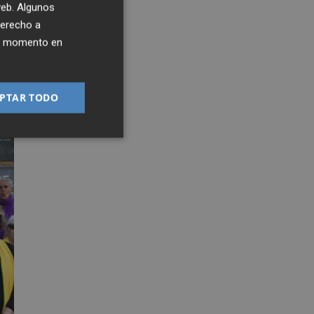
 web. Algunos
derecho a
ier momento en
PTAR TODO