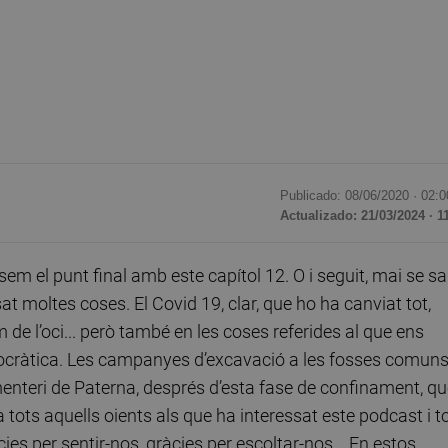
Publicado: 08/06/2020 ·
02:0
Actualizado: 21/03/2024 · 1
osem el punt final amb este capítol 12. O i seguit, mai se sa
t moltes coses. El Covid 19, clar, que ho ha canviat tot,
e l’oci... però també en les coses referides al que ens
mocràtica. Les campanyes d’excavació a les fosses comun
nteri de Paterna, després d’esta fase de confinament, qu
 tots aquells oients als que ha interessat este podcast i t
cies per sentir-nos, gràcies per escoltar-nos... En estos