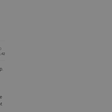
0
1:42
p.
s
e
ot