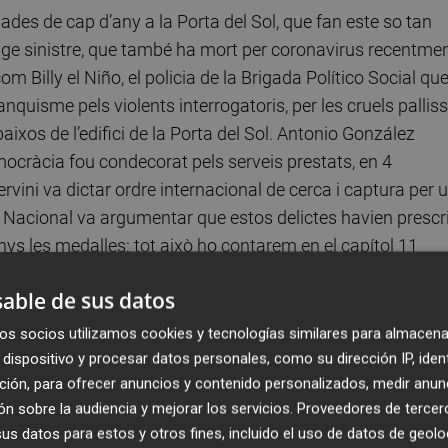
anades de cap d’any a la Porta del Sol, que fan este so tan
tge sinistre, que també ha mort per coronavirus recentmen
Billy el Niño, el policia de la Brigada Político Social qu
nquisme pels violents interrogatoris, per les cruels pallis
aixos de l’edifici de la Porta del Sol. Antonio González
democràcia fou condecorat pels serveis prestats, en 4
rvini va dictar ordre internacional de cerca i captura per 
a Nacional va argumentar que estos delictes havien prescri
ys les medalles: tot això ho contarem en el capítol 11
bans de que es fera justícia. La pandèmia i els seus efectes
able de sus datos
os socios utilizamos cookies y tecnologías similares para almacena
. Un dels que va posar banda sonora a la memòria, en Al Alb
dispositivo y procesar datos personales, como su dirección IP, iden
ción, para ofrecer anuncios y contenido personalizados, medir anun
del franquisme, els que van caure en la matinada del 27 de
n sobre la audiencia y mejorar los servicios.
Proveedores de tercer
nternacional, fins i tot del Vaticà, per salvar-los la vida. A
s datos para estos y otros fines, incluido el uso de datos de geolo
t, però va passar a la història com un al·legat contra la