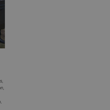
s,
n,
,