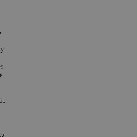
o
 y
es
uè
 de
es