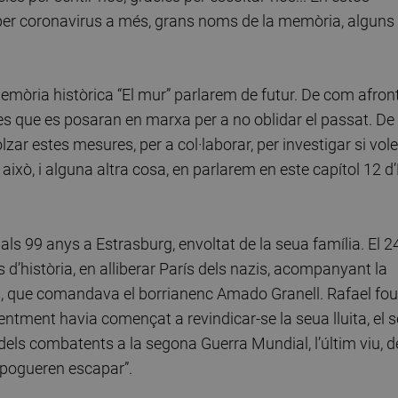
 per coronavirus a més, grans noms de la memòria, alguns
memòria històrica “El mur” parlarem de futur. De com afron
ues que es posaran en marxa per a no oblidar el passat. De
ar estes mesures, per a col·laborar, per investigar si vol
això, i alguna altra cosa, en parlarem en este capítol 12 d’
ls 99 anys a Estrasburg, envoltat de la seua família. El 2
 d’història, en alliberar París dels nazis, acompanyant la
, que comandava el borrianenc Amado Granell. Rafael fou
centment havia començat a revindicar-se la seua lluita, el 
im dels combatents a la segona Guerra Mundial, l’últim viu, d
e pogueren escapar”.