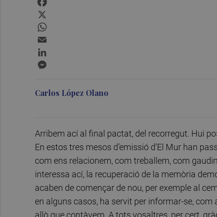
X
WhatsApp
Email
LinkedIn
Messenger
Carlos López Olano
Arribem ací al final pactat, del recorregut. Hui p
En estos tres mesos d’emissió d’El Mur han passa
com ens relacionem, com treballem, com gaudim d
interessa ací, la recuperació de la memòria de
acaben de començar de nou, per exemple al ceme
en alguns casos, ha servit per informar-se, com a
allò que contàvem. A tots vosaltres, per cert, grà