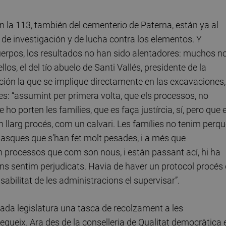
n la 113, también del cementerio de Paterna, están ya al
 de investigación y de lucha contra los elementos. Y
uerpos, los resultados no han sido alentadores: muchos n
los, el del tío abuelo de Santi Vallés, presidente de la
ción la que se implique directamente en las excavaciones,
res: “assumint per primera volta, que els processos, no
ho porten les famílies, que es faça justírcia, sí, pero que 
 un llarg procés, com un calvari. Les famílies no tenim perq
 tasques que s’han fet molt pesades, i a més que
n processos que com son nous, i estàn passant ací, hi ha
ens sentim perjudicats. Havia de haver un protocol procés
sabilitat de les administracions el supervisar”.
ada legislatura una tasca de recolzament a les
gueix. Ara des de la conselleria de Qualitat democràtica 