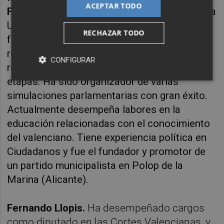
ACEPTAR TODO
Fernando Riera
, graduado en Economía por la
Universidad Oberta de Cataluña (UOC). Ha
RECHAZAR TODO
formado parte de diferentes gabinetes de
representación estudiantil, siendo
CONFIGURAR
representante y jefe de gabinete en varias
etapas. Ha sido organizador de varias
simulaciones parlamentarias con gran éxito.
Actualmente desempeña labores en la
educación relacionadas con el conocimiento
del valenciano. Tiene experiencia política en
Ciudadanos y fue el fundador y promotor de
un partido municipalista en Polop de la
Marina (Alicante).
Fernando Llopis.
Ha desempeñado cargos
como diputado en las Cortes Valencianas, y