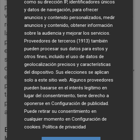
como su dirección IP, identificadores únicos
parte de razón; el conicto moral les impide
y datos de navegación, para ofrecer
verlo. Recurriendo a las investigaciones más
anuncios y contenido personalizados, medir
recientes en campos como la neurociencia,
anuncios y contenido, obtener información
la genética, la psicología social o los
sobre la audiencia y mejorar los servicios.
procesos evolutivos, La mente de los justos
Proveedores de terceros (1913)
también
pueden procesar sus datos para estos y
explica por qué los ciudadanos de las
otros fines, incluido el uso de datos de
sociedades modernas viven divididos por
geolocalización precisos y características
distintas visiones morales de la realidad que,
del dispositivo. Sus elecciones se aplican
en última instancia, se traducen en tribus
solo a este sitio web. Algunos proveedores
políticas aparentemente insalvables. Y es,
pueden basarse en el interés legítimo en
también, una receta racional y moderada
lugar del consentimiento; tiene derecho a
para intentar superar ese enfrentamiento y
oponerse en
Configuración de publicidad
.
aprender a cooperar.
Puede retirar su consentimiento en
cualquier momento en
Configuración de
cookies
.
Política de privacidad
En la tertulia de hoy contamos en la mesa, en
los escaños de nuestro Senado, con