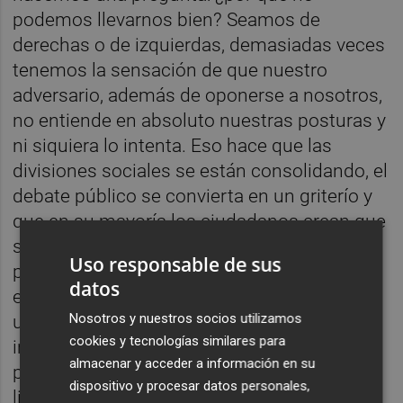
podemos llevarnos bien? Seamos de
derechas o de izquierdas, demasiadas veces
tenemos la sensación de que nuestro
adversario, además de oponerse a nosotros,
no entiende en absoluto nuestras posturas y
ni siquiera lo intenta. Eso hace que las
divisiones sociales se están consolidando, el
debate público se convierta en un griterío y
que en su mayoría los ciudadanos crean que
sólo ellos están en lo cierto. Muchas
Uso responsable de sus
personas, guiadas por razones morales que
datos
en realidad no son fruto de la razón, sino de
Nosotros y nuestros socios utilizamos
un tribalismo parcialmente innato, son
cookies y tecnologías similares para
incapaces de entender que tanto los
almacenar y acceder a información en su
progresistas como los conservadores o los
dispositivo y procesar datos personales,
liberales, los creyentes y los ateos, tienen