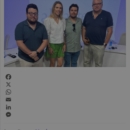
Facebook
X
WhatsApp
Email
LinkedIn
Messenger