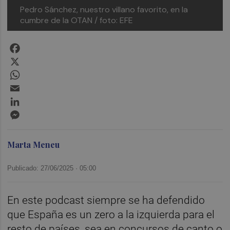
Pedro Sánchez, nuestro villano favorito, en la
cumbre de la OTAN
/ foto: EFE
Facebook
X
WhatsApp
Email
LinkedIn
Messenger
Marta Meneu
Publicado: 27/06/2025 ·
05:00
En este podcast siempre se ha defendido
que España es un zero a la izquierda para el
resto de países, sea en concursos de canto o