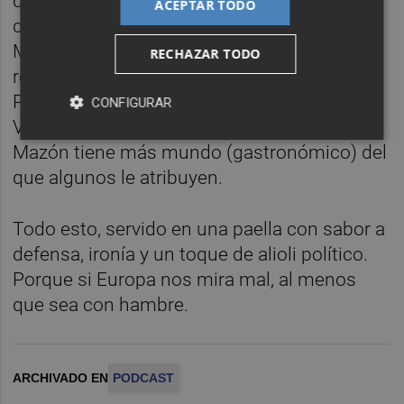
quién más hemos hablado esta temporada,
ACEPTAR TODO
después de Gan Pampols, claro: Carlos
Mazón. Comentaremos la lista de
RECHAZAR TODO
restaurantes que nos recomienda el
President. Porque no todo en la vida es el
CONFIGURAR
Ventorro —aunque nunca falla, claro— y
Mazón tiene más mundo (gastronómico) del
que algunos le atribuyen.
Todo esto, servido en una paella con sabor a
defensa, ironía y un toque de alioli político.
Porque si Europa nos mira mal, al menos
que sea con hambre.
ARCHIVADO EN
PODCAST