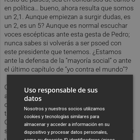
en política… bueno, ahora resulta que somos
un 2,1. Aunque empiezan a surgir dudas, es
un 2, es un 5? Aunque es normal escuchar
voces escépticas ante esta gesta de Pedro;
nunca sabes si volverás a ser psoed con
este presidente que tenemos. ¿Estamos
ante la defensa de la “mayoría social” o ante
el último capítulo de “yo contra el mundo”?
Claro, no se puede hablar de OTAN sin que
Uso responsable de sus
aparezca Donald Trump, que no sólo ha roto
datos
con su First Bro, sino que está siguiendo
Nosotros y nuestros socios utilizamos
todos los pasos de una ruptura: fase,
cookies y tecnologías similares para
Contacto 0. Para qué seguir en una red
almacenar y acceder a información en su
social que es propiedad de tu ex, teniendo tú
dispositivo y procesar datos personales,
una propia? A través de Truth Social, Trump
como su dirección IP, identificadores únicos