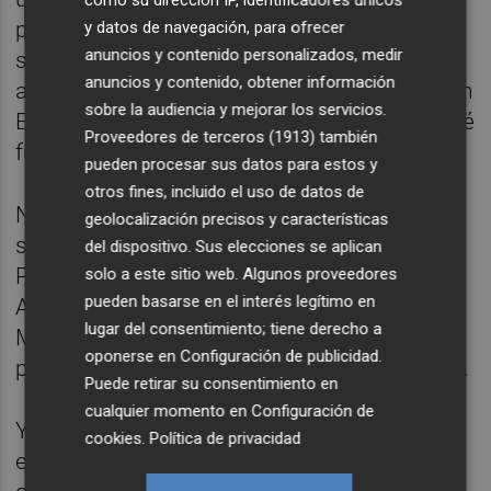
publicó un mensaje personal de Mark Rutte,
y datos de navegación, para ofrecer
anuncios y contenido personalizados, medir
secretario de la OTAN, felicitándolo por su
anuncios y contenido, obtener información
actuación en Iran… de mensajes de ánimo en
sobre la audiencia y mejorar los servicios.
España también somos expertos… Trump, sé
Proveedores de terceros (1913)
también
fuerte, you’re doing great.
pueden procesar sus datos para estos y
otros fines, incluido el uso de datos de
No nos olvidamos de nuestras clásicas
geolocalización precisos y características
seccions “Qué ha hecho el general Gan
del dispositivo. Sus elecciones se aplican
Pampols” y “La Liga Villaconejos”, donde
solo a este sitio web. Algunos proveedores
pueden basarse en el interés legítimo en
Andrés lamentará la derrota del Mirandés y
lugar del consentimiento; tiene derecho a
Marta celebrará el ascenso del Oviedo,
oponerse en
Configuración de publicidad
.
porque con el Atleti poco ha podido celebrar.
Puede retirar su consentimiento en
cualquier momento en
Configuración de
Y sí, comer también es #cultura. Por eso,
cookies
.
Política de privacidad
esta semana la recomendació va a cargo de