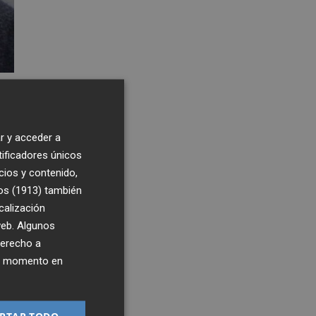
r y acceder a
tificadores únicos
cios y contenido,
os (1913)
también
calización
 web. Algunos
6:00
derecho a
ier momento en
un