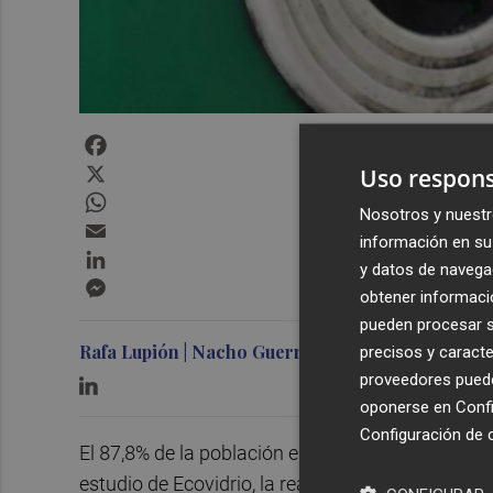
Facebook
X
Uso respons
WhatsApp
Nosotros y nuestr
Email
información en su 
LinkedIn
y datos de navega
Messenger
obtener informació
pueden procesar su
Rafa Lupión | Nacho Guerrero
precisos y caracte
proveedores pueden
oponerse en
Confi
Configuración de 
El 87,8% de la población española recicla "práct
estudio de Ecovidrio, la realidad de nuestro país