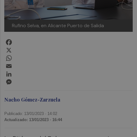
Rufino Selva, en Alicante Puerto de Salida
Facebook
X
WhatsApp
Email
LinkedIn
Messenger
Nacho Gómez-Zarzuela
Publicado: 13/01/2023 ·
14:02
Actualizado: 13/01/2023 · 16:44