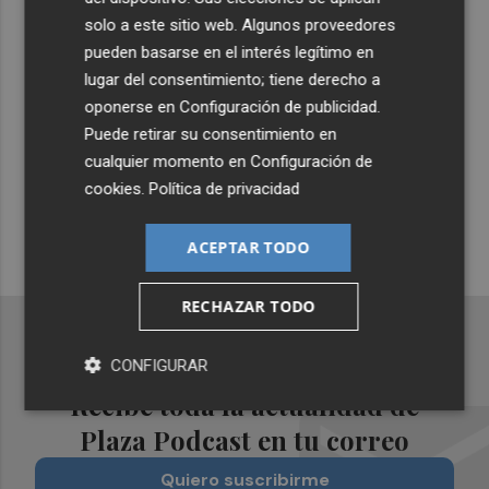
Lo Más Escuchado
solo a este sitio web. Algunos proveedores
pueden basarse en el interés legítimo en
lugar del consentimiento; tiene derecho a
oponerse en
Suscríbete al canal de
Configuración de publicidad
.
Puede retirar su consentimiento en
Whatsapp
cualquier momento en
Configuración de
Siempre al día de las últimas noticias
cookies
.
Política de privacidad
¡Quiero suscribirme!
ACEPTAR TODO
RECHAZAR TODO
CONFIGURAR
Recibe toda la actualidad de
Plaza Podcast en tu correo
Quiero suscribirme