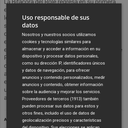
La Bitácora del Role regresa en su primera
emisión de este 2023 amarrando en uno de
Uso responsable de sus
los mayores acontecimientos del año: la
datos
salida de The Ocean Race desde Alicante,
que está siendo la más exitosa de la historia
Nosotros y nuestros socios utilizamos
en cuanto a asistencia de público. Por ello
cookies y tecnologías similares para
almacenar y acceder a información en su
entrevistamos al director general de Alicante
dispositivo y procesar datos personales,
Puerto de Salida, Rufino Selva, que repasa el
como su dirección IP, identificadores únicos
crecimiento de la regata en la ciudad
y datos de navegación, para ofrecer
alicantina desde 2008, año en que se
anuncios y contenido personalizados, medir
establecieron aquí. Luis Faguás nos relata
anuncios y contenido, obtener información
un bombazo en el windsurf para arrancar el
sobre la audiencia y mejorar los servicios.
año.
Proveedores de terceros (1913)
también
pueden procesar sus datos para estos y
otros fines, incluido el uso de datos de
ARCHIVADO EN
geolocalización precisos y características
del dispositivo. Sus elecciones se aplican