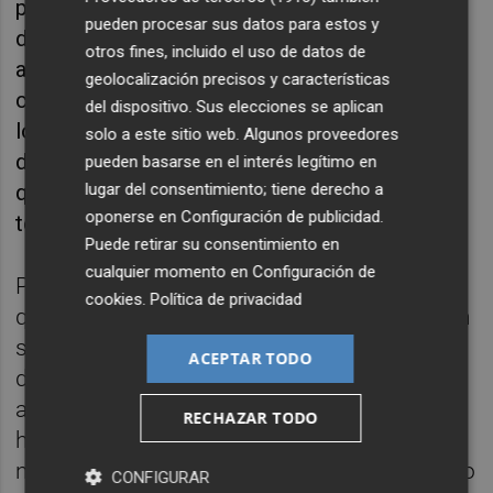
posibilidades del sector. Todos destacan que
pueden procesar sus datos para estos y
de no cambiar la situación la realidad de la
otros fines, incluido el uso de datos de
agricultura puede ser alterada tal y como la
geolocalización precisos y características
conocemos. En los tiempos que corren, en
del dispositivo. Sus elecciones se aplican
los que hay una gran influencia de
solo a este sitio web. Algunos proveedores
determinados lobbys, la criminalización a la
pueden basarse en el interés legítimo en
lugar del consentimiento; tiene derecho a
que la están sometiendo es otro escollo a
oponerse en
Configuración de publicidad
.
tener en cuenta.
Puede retirar su consentimiento en
cualquier momento en
Configuración de
Por otro lado, una sociedad acostumbrada a
cookies
.
Política de privacidad
que los lineales de los supermercados estén
siempre llenos, produce un profundo
ACEPTAR TODO
desconocimiento de los problemas que
atraviesa el mundo agrícola. Estamos tan
RECHAZAR TODO
habituados a tener de todo, que hemos
normalizado el consumo de producto que no
CONFIGURAR