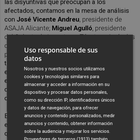
las disyuntivas que preocupan a los
afectados, contamos en la mesa de análisis
con
José Vicente Andreu
, presidente de
ASAJA Alicante;
Miguel Agulló
, presidente
del Colegio de Ingenieros Técnicos Agrícolas
de la provincia de Alicante y
Roque Bru
,
Uso responsable de sus
presidente de Riegos de Levante.
En la
datos
tertulia hablarán sobre si la ciudadanía está
Nosotros y nuestros socios utilizamos
empatizando con su problemática, teniendo
cookies y tecnologías similares para
en cuenta que en ocasiones se está
almacenar y acceder a información en su
demonizando a determinados manifestantes
dispositivo y procesar datos personales,
que se hacen demasiado de notar.
como su dirección IP, identificadores únicos
y datos de navegación, para ofrecer
Expondrán sus ruegos, que pasan por el
anuncios y contenido personalizados, medir
anuncios y contenido, obtener información
establecimiento de menos burocracia, una
sobre la audiencia y mejorar los servicios.
que está coartando el potencial y las
Proveedores de terceros (1913)
también