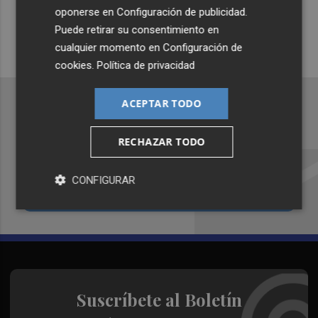
Siempre al día de las últimas noticias
oponerse en
Configuración de publicidad
.
¡Quiero suscribirme!
Puede retirar su consentimiento en
cualquier momento en
Configuración de
cookies
.
Política de privacidad
ACEPTAR TODO
RECHAZAR TODO
Recibe toda la actualidad de
Plaza Podcast en tu correo
CONFIGURAR
Quiero suscribirme
Suscríbete al Boletín