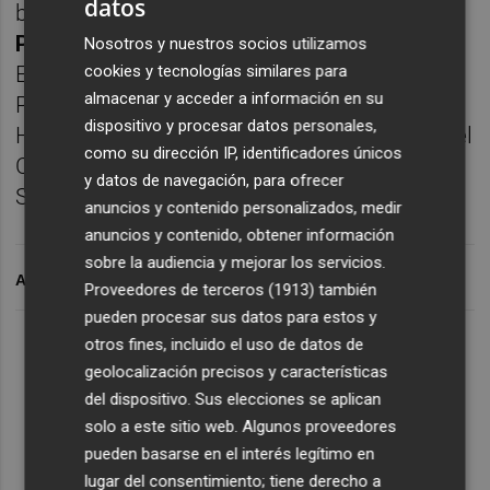
datos
bebé y en la infancia con el doctor
Gonzalo
Pin Arboledas
, coordinador de la Asociación
Nosotros y nuestros socios utilizamos
cookies y tecnologías similares para
Española de Pediatría, Jefe de Servicio de
almacenar y acceder a información en su
Pediatría y de la Unidad del Sueño del
dispositivo y procesar datos personales,
Hospital Quirónsalud Valencia y miembro del
como su dirección IP, identificadores únicos
Comité de Expertos de la Fundación del
y datos de navegación, para ofrecer
Sueño Mónica Duart.
anuncios y contenido personalizados, medir
anuncios y contenido, obtener información
sobre la audiencia y mejorar los servicios.
ARCHIVADO EN
Proveedores de terceros (1913)
también
pueden procesar sus datos para estos y
Lo Más Escuchado
otros fines, incluido el uso de datos de
geolocalización precisos y características
del dispositivo. Sus elecciones se aplican
Suscríbete al canal de
solo a este sitio web. Algunos proveedores
pueden basarse en el interés legítimo en
Whatsapp
lugar del consentimiento; tiene derecho a