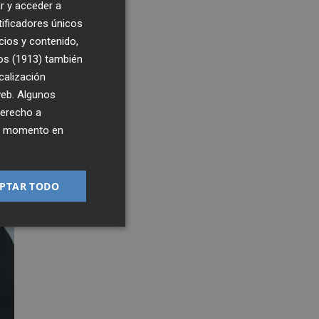
r y acceder a
tificadores únicos
cios y contenido,
os (1913)
también
calización
 web. Algunos
derecho a
ier momento en
PTAR TODO