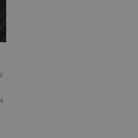
a)
as