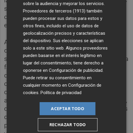
latente en los Estados Federados, siendo las
sobre la audiencia y mejorar los servicios.
sensibilidades muy distintas aún
Proveedores de terceros (1913)
también
compartiendo aparentes principios políticos
pueden procesar sus datos para estos y
entre sí.
otros fines, incluido el uso de datos de
geolocalización precisos y características
del dispositivo. Sus elecciones se aplican
Abordamos en la charla la situación actual
solo a este sitio web. Algunos proveedores
de la vivienda en España, una que está
pueden basarse en el interés legítimo en
situada en unos precios desorbitados ante la
lugar del consentimiento; tiene derecho a
falta de oferta. No deja de llamar la atención
oponerse en
Configuración de publicidad
.
que si en 2008 estalló la burbuja como
Puede retirar su consentimiento en
consecuencia del exceso de viviendas
cualquier momento en
Configuración de
construidas en el boom inmobiliario de los
cookies
.
Política de privacidad
años anteriores, hoy en día pasa lo contrario,
que faltan en España aproximadamente más
ACEPTAR TODO
de 70.000 viviendas para que hubiese cobijo
RECHAZAR TODO
para todos. La acumulación de la propiedad,