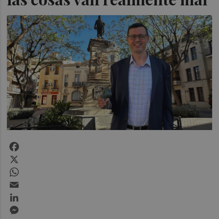
Facebook
X
WhatsApp
Email
LinkedIn
Messenger