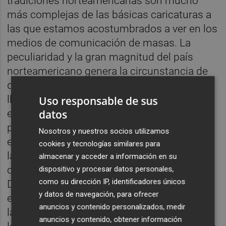
tradiciones norteamericanas son mucho
más complejas de las básicas caricaturas a
las que estamos acostumbrados a ver en los
medios de comunicación de masas. La
peculiaridad y la gran magnitud del país
norteamericano genera la circunstancia de
que estar en cada rincón del país sea
llamativo en función del Estado en el que se
Uso responsable de sus
datos
está. Característica lugareña en la que no
podía faltar la clave electoral, unas
Nosotros y nuestros socios utilizamos
elecciones que se celebran en noviembre,
cookies y tecnologías similares para
las que están muy condicionadas por los
almacenar y acceder a información en su
clichés importados en el resto de países.
dispositivo y procesar datos personales,
como su dirección IP, identificadores únicos
Destaca que esa variedad tiene eco también
y datos de navegación, para ofrecer
en los aspectos sociológicos y políticos de
anuncios y contenido personalizados, medir
la nación, notándose en la heterogeneidad
anuncios y contenido, obtener información