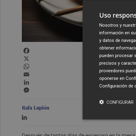
Uso respons
Nosotros y nuestr
información en su 
y datos de navega
obtener informació
Facebook
pueden procesar su
X
precisos y caracte
WhatsApp
proveedores pueden
Email
oponerse en
Confi
LinkedIn
Configuración de 
Messenger
CONFIGURAR
Rafa Lupión
Después de tantos días de excesoso en la mesa,