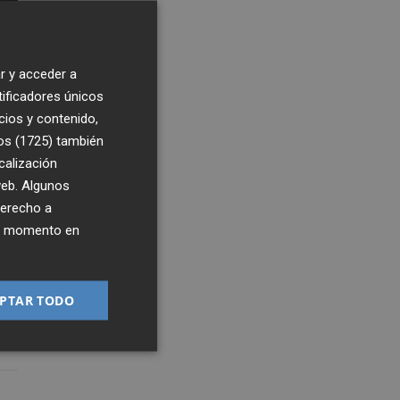
r y acceder a
tificadores únicos
cios y contenido,
os (1725)
también
calización
 web. Algunos
derecho a
ier momento en
PTAR TODO
8
2:12