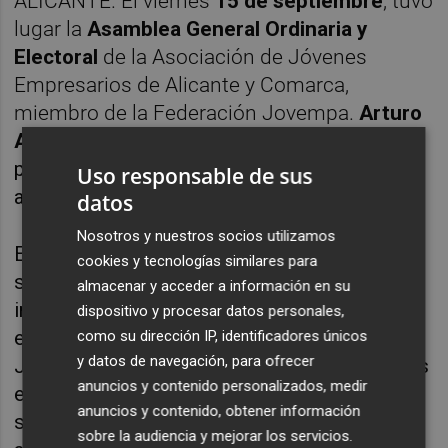
ALICANTE. El viernes
15 de septiembre
, tuvo
lugar la
Asamblea General Ordinaria y
Electoral
de la Asociación de Jóvenes
Empresarios de Alicante y Comarca,
miembro de la Federación Jovempa.
Arturo
Albaladejo
, resultó elegido como presidente
para el periodo 2023-2025. Albadalejo releva
Uso responsable de sus
a
Alfonso Calero
.
datos
Nosotros y nuestros socios utilizamos
En entrevista, explica las líneas de trabajo de
cookies y tecnologías similares para
su mandato: "Que Jovempa sea un
almacenar y acceder a información en su
instrumento para ayudar y formar a futuros
dispositivo y procesar datos personales,
empresarios". Otro de los retos es que
como su dirección IP, identificadores únicos
y datos de navegación, para ofrecer
Jovempa sea una verdadero red de contactos
anuncios y contenido personalizados, medir
entre los asociados, que son 170, y que
anuncios y contenido, obtener información
surjan relaciones entre ellos y, además,
sobre la audiencia y mejorar los servicios.