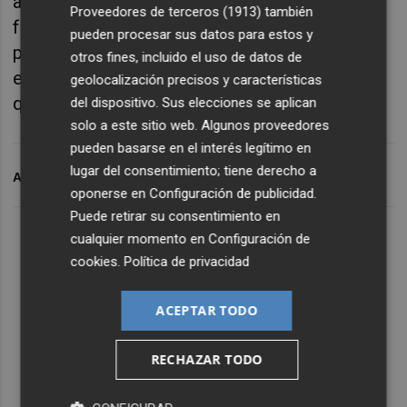
amistades. Albaladejo también pone en el
Proveedores de terceros (1913)
también
foco en la necesidad de que los nuevos
pueden procesar sus datos para estos y
proyectos empresariales tengan un bueno
otros fines, incluido el uso de datos de
equipo y que conozca muy bien el sector a
geolocalización precisos y características
que pretende dedicarse.
del dispositivo. Sus elecciones se aplican
solo a este sitio web. Algunos proveedores
pueden basarse en el interés legítimo en
lugar del consentimiento; tiene derecho a
ARCHIVADO EN
JOVEMPA
ARTURO ALBADALEJO
oponerse en
Configuración de publicidad
.
Puede retirar su consentimiento en
Lo Más Escuchado
cualquier momento en
Configuración de
cookies
.
Política de privacidad
Suscríbete al canal de
ACEPTAR TODO
Whatsapp
RECHAZAR TODO
Siempre al día de las últimas noticias
¡Quiero suscribirme!