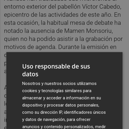
entorno exterior del pabellón Víctor Cabedo,
epicentro de las actividades de este año. En
esta ocasión, la habitual mesa de debate ha
notado la ausencia de Mamen Monsoriu,
quien no ha podido asistir a la grabación por
motivos de agenda. Durante la emisión en
directo, el programa ha contado con la
participación especial de Daniel Álvaro,
Uso responsable de sus
actual concejal de Cultura de Onda.
datos
Nosotros y nuestros socios utilizamos
A lo largo de la entrevista, Álvaro ha
cookies y tecnologías similares para
destacado el esfuerzo de la administración
almacenar y acceder a información en su
local por consolidar la feria como una cita
dispositivo y procesar datos personales,
abierta y dinámica, subrayando la
como su dirección IP, identificadores únicos
importancia de generar espacios de
y datos de navegación, para ofrecer
anuncios y contenido personalizados, medir
encuentro directos entre los autores, los