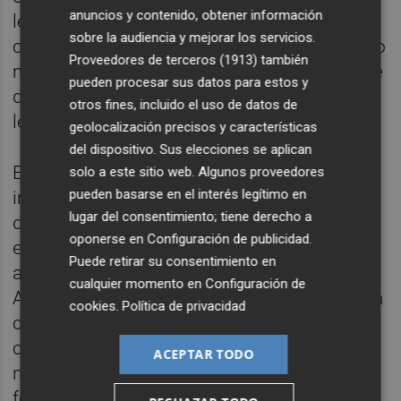
anuncios y contenido, obtener información
lectores y las familias del municipio. A la
sobre la audiencia y mejorar los servicios.
charla también se ha sumado el bibliotecario
Proveedores de terceros (1913)
también
municipal, aportando la visión indispensable
pueden procesar sus datos para estos y
de quienes sostienen el fomento de la
otros fines, incluido el uso de datos de
lectura en el día a día.
geolocalización precisos y características
del dispositivo. Sus elecciones se aplican
En el bloque central del episodio, los
solo a este sitio web. Algunos proveedores
pueden basarse en el interés legítimo en
invitados han abordado el impacto positivo
lugar del consentimiento; tiene derecho a
de la campaña de bienvenida bibliotecaria
oponerse en
Configuración de publicidad
.
enfocada a los más pequeños y la excelente
Puede retirar su consentimiento en
acogida de los talleres y cuentacuentos.
cualquier momento en
Configuración de
Asimismo, la entrevista ha puesto en valor la
cookies
.
Política de privacidad
colaboración y el músculo del tejido
comercial, evidenciado en la presencia de
ACEPTAR TODO
nueve librerías y editoriales locales en la
feria.