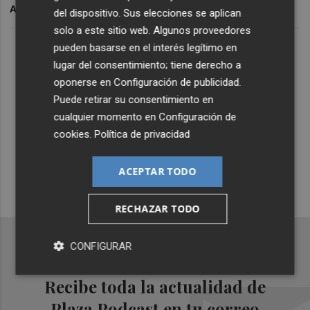
ARCHIVADO EN
del dispositivo. Sus elecciones se aplican
solo a este sitio web. Algunos proveedores
Lo Más Escuchado
pueden basarse en el interés legítimo en
lugar del consentimiento; tiene derecho a
oponerse en
Configuración de publicidad
.
Suscríbete al canal de
Puede retirar su consentimiento en
cualquier momento en
Configuración de
Whatsapp
cookies
.
Política de privacidad
Siempre al día de las últimas noticias
¡Quiero suscribirme!
ACEPTAR TODO
RECHAZAR TODO
CONFIGURAR
Recibe toda la actualidad de
Plaza Podcast en tu correo