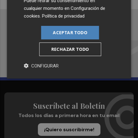
Puede retirar su consentimiento en
cualquier momento en
Configuración de
cookies
.
Política de privacidad
ACEPTAR TODO
Recibe toda la actualidad de
Plaza Podcast en tu correo
RECHAZAR TODO
Quiero suscribirme
CONFIGURAR
Suscríbete al Boletín
Todos los días a primera hora en tu email
¡Quiero suscribirme!