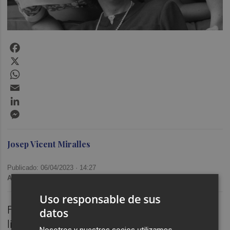
Facebook
X
WhatsApp
Email
LinkedIn
Messenger
Josep Vicent Miralles
Publicado: 06/04/2023 ·
14:27
Actualizado: 06/04/2023 · 14:33
Uso responsable de sus
Fins a on podem exigir als genis de la
datos
literatura que, a més de la seua obra, ens