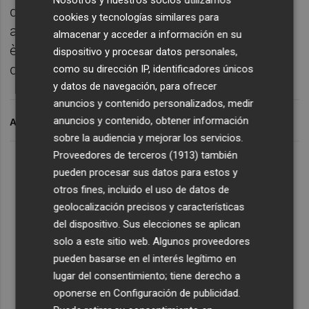
Nosotros y nuestros socios utilizamos
deixen una conducta personal immaculada i
cookies y tecnologías similares para
a prova dels canvis de sensibilitat de cada
almacenar y acceder a información en su
època? Óscar Mora ens presenta una galeria
dispositivo y procesar datos personales,
de sublims....bastards.
como su dirección IP, identificadores únicos
y datos de navegación, para ofrecer
anuncios y contenido personalizados, medir
anuncios y contenido, obtener información
ARCHIVADO EN
sobre la audiencia y mejorar los servicios.
Proveedores de terceros (1913)
también
Lo Más Escuchado
pueden procesar sus datos para estos y
otros fines, incluido el uso de datos de
geolocalización precisos y características
Suscríbete al canal de
del dispositivo. Sus elecciones se aplican
Whatsapp
solo a este sitio web. Algunos proveedores
pueden basarse en el interés legítimo en
Siempre al día de las últimas noticias
lugar del consentimiento; tiene derecho a
¡Quiero suscribirme!
oponerse en
Configuración de publicidad
.