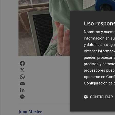
Uso respons
Nosotros y nuestr
información en su 
y datos de navega
obtener informació
pueden procesar su
Facebook
precisos y caracte
X
proveedores pueden
WhatsApp
oponerse en
Confi
Email
Configuración de 
LinkedIn
Messenger
CONFIGURAR
Joan Mestre