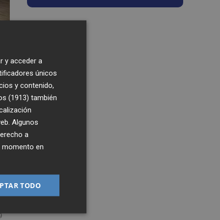
r y acceder a
tificadores únicos
cios y contenido,
os (1913)
también
calización
 web. Algunos
derecho a
ier momento en
PTAR TODO
9