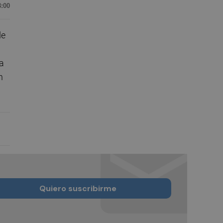
8:00
de
ía
n
Quiero suscribirme