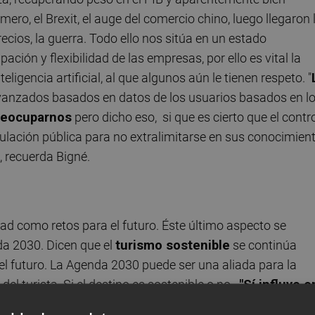
ero, el Brexit, el auge del comercio chino, luego llegaron 
precios, la guerra. Todo ello nos sitúa en un estado
ción y flexibilidad de las empresas, por ello es vital la
teligencia artificial, al que algunos aún le tienen respeto. "
vanzados basados en datos de los usuarios basados en l
reocuparnos
pero dicho eso, si que es cierto que el contr
egulación pública para no extralimitarse en sus conocimien
, recuerda Bigné.
dad como retos para el futuro. Éste último aspecto se
da 2030. Dicen que el
turismo sostenible
se continúa
el futuro. La Agenda 2030 puede ser una aliada para la
 del turista. Si el destino es sostenible o no.
"Sí influye e
es determinante de la elección, y lo será para ciert