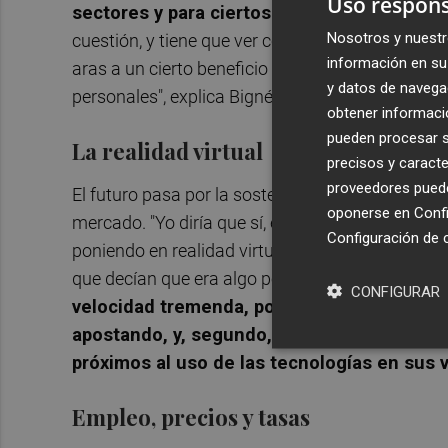
Uso respons
sectores y para ciertos mercados
, cuánto m
Nosotros y nuestr
cuestión, y tiene que ver con la disponibilidad
información en su 
aras a un cierto beneficio social, pero cuando un
y datos de navega
personales", explica Bigné.
obtener informació
pueden procesar su
La realidad virtual
precisos y caracte
proveedores pueden
El futuro pasa por la sostenibilidad y por la realid
oponerse en
Confi
mercado. "Yo diría que sí, estamos en los mom
Configuración de 
poniendo en realidad virtual sus propios recurs
que decían que era algo pequeño pero ahora son
CONFIGURAR
velocidad tremenda, por un lado porque ha
apostando, y, segundo, porque cada vez l
próximos al uso de las tecnologías en sus v
Empleo, precios y tasas