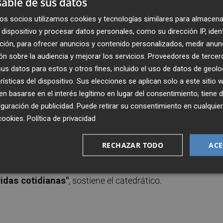
able de sus datos
ás hacia el norte en Europa más determinante es esa
os socios utilizamos cookies y tecnologías similares para almacena
 económica, cuando uno tiene más puede desviar recursos e
dispositivo y procesar datos personales, como su dirección IP, iden
o no tiene, no prima esa cuestión solidaria sino las
ción, para ofrecer anuncios y contenido personalizados, medir anun
n sobre la audiencia y mejorar los servicios.
Proveedores de tercer
s datos para estos y otros fines, incluido el uso de datos de geolo
rísticas del dispositivo. Sus elecciones se aplican solo a este sitio
 basarse en el interés legítimo en lugar del consentimiento; tiene 
ad virtual. El
metaverso
puede considerarse un nicho de
guración de publicidad
. Puede retirar su consentimiento en cualqu
entos emergentes, algunos destinos y museos ya están
cookies
.
Política de privacidad
os turísticos, esto me suena a cuando aparecieron las RRS
 un motor esencial,
todo apunta a que va a tener una
RECHAZAR TODO
ACE
y grandes agentes internacionales que están
os segmentos más jóvenes de la población son más
idas cotidianas"
, sostiene el catedrático.