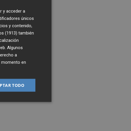
r y acceder a
n
tificadores únicos
cios y contenido,
os (1913)
también
calización
 web. Algunos
derecho a
ier momento en
S,
PTAR TODO