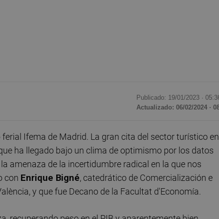
Publicado: 19/01/2023 ·
05:3
Actualizado: 06/02/2024 · 0
ferial Ifema de Madrid. La gran cita del sector turístico en
ue ha llegado bajo un clima de optimismo por los datos
la amenaza de la incertidumbre radical en la que nos
mo con
Enrique Bigné
, catedrático de Comercialización e
València, y que fue Decano de la Facultat d'Economía.
lza, recuperando peso en el PIB y aparentemente bien