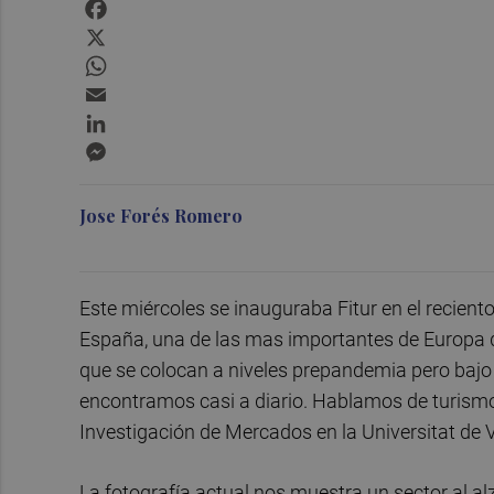
Facebook
X
WhatsApp
Email
LinkedIn
Messenger
Jose Forés Romero
Este miércoles se inauguraba Fitur en el reciento 
España, una de las mas importantes de Europa q
que se colocan a niveles prepandemia pero bajo 
encontramos casi a diario. Hablamos de turis
Investigación de Mercados en la Universitat de 
La fotografía actual nos muestra un sector al a