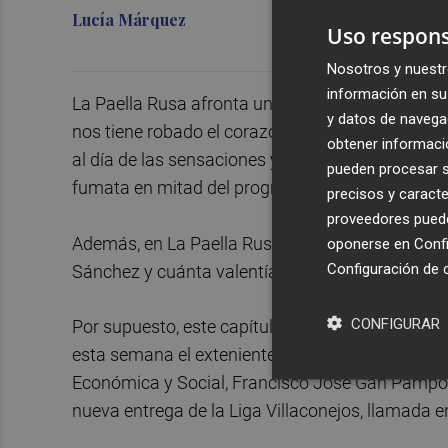
Lucía Márquez
Uso respons
Nosotros y nuestr
información en su 
La Paella Rusa afronta un nuevo episodio con un
y datos de navega
nos tiene robado el corazón. Para ello, contam
obtener informació
al día de las sensaciones y rumores que reinan 
pueden procesar su
fumata en mitad del programa? Tendrás que esc
precisos y caracte
proveedores pueden
Además, en La Paella Rusa abordamos los despi
oponerse en
Confi
Configuración de 
Sánchez y cuánta valentía está demostrando en 
CONFIGURAR
Por supuesto, este capítulo también cuenta con
esta semana el exteniente general del Ejército de
Económica y Social, Francisco José Gan Pampol
nueva entrega de la Liga Villaconejos, llamada e