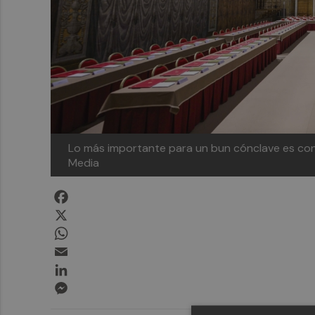
Lo más importante para un bun cónclave es cont
Media
Facebook
X
WhatsApp
Email
LinkedIn
Messenger