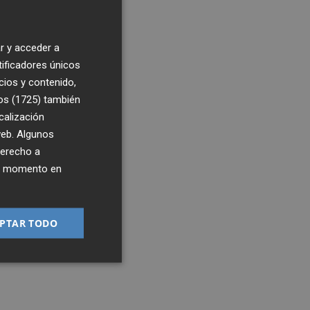
0
9:19
r y acceder a
tificadores únicos
e
cios y contenido,
á
os (1725)
también
calización
 web. Algunos
derecho a
ier momento en
PTAR TODO
o