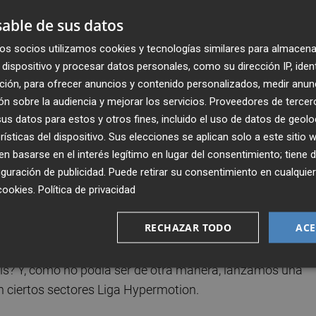
Publicado: 09/05/2025 ·
05:0
able de sus datos
Actualizado: 09/05/2025 · 0
os socios utilizamos cookies y tecnologías similares para almacena
dispositivo y procesar datos personales, como su dirección IP, iden
a misión clara: poder narrar cada detalle del cónclave qu
ción, para ofrecer anuncios y contenido personalizados, medir anun
os incluso con una enviada especial a Roma que nos pondr
n sobre la audiencia y mejorar los servicios.
Proveedores de tercer
en las calles vaticanas (bueno, más o menos). ¿Habrá
s datos para estos y otros fines, incluido el uso de datos de geolo
ucharlo para saberlo.
rísticas del dispositivo. Sus elecciones se aplican solo a este sitio
 basarse en el interés legítimo en lugar del consentimiento; tiene 
adados sabotajes a los que se está enfrentando Pedro
guración de publicidad
. Puede retirar su consentimiento en cualqu
cookies
.
Política de privacidad
su tarea de salvar a España de sus múltiples enemigos.
RECHAZAR TODO
ACE
 el minuto y resultado de la mágica sección ¿Qué ha hech
 Tierra, vicepresidente y conseller para la Recuperación
s? Y, como no podía ser de otra manera, lanzamos una
n ciertos sectores Liga Hypermotion.