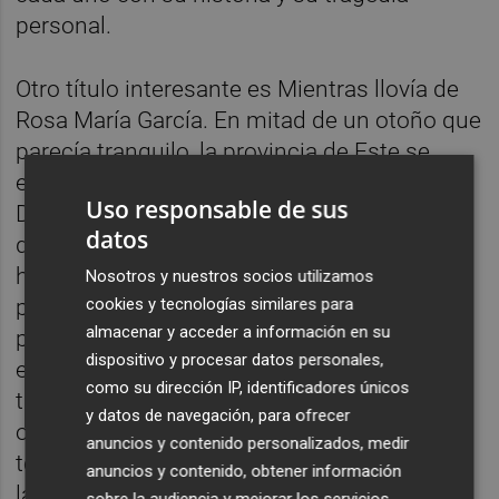
personal.
Otro título interesante es Mientras llovía de
Rosa María García. En mitad de un otoño que
parecía tranquilo, la provincia de Este se
enfrenta a una amenaza imprevista: una
Uso responsable de sus
DANA que trae lluvias intensas y desbordes
datos
que ponen a prueba la resistencia de sus
habitantes. La historia sigue a un grupo de
Nosotros y nuestros socios utilizamos
cookies y tecnologías similares para
personajes diversos: un alcalde que lucha
almacenar y acceder a información en su
por salvar a su pueblo, un político que se
dispositivo y procesar datos personales,
enfrenta a su falta de compromiso, un
como su dirección IP, identificadores únicos
trabajador del servicio de Emergencias y
y datos de navegación, para ofrecer
otras vidas entrelazadas en medio de la
anuncios y contenido personalizados, medir
tormenta. A medida que las aguas suben y
anuncios y contenido, obtener información
las calles se convierten en ríos, la novela
sobre la audiencia y mejorar los servicios.