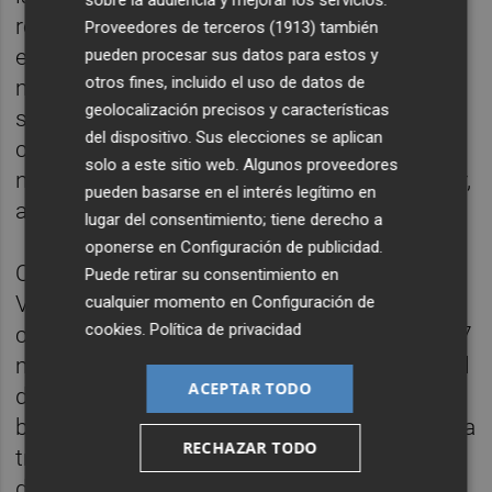
revela la fuerza de la comunidad, la
Proveedores de terceros (1913)
también
esperanza y la capacidad de superar los
pueden procesar sus datos para estos y
otros fines, incluido el uso de datos de
momentos más oscuros cuando la
geolocalización precisos y características
solidaridad y el coraje se unen. Una historia
del dispositivo. Sus elecciones se aplican
conmovedora que muestra cómo la
solo a este sitio web. Algunos proveedores
naturaleza puede desafiar, pero también unir,
pueden basarse en el interés legítimo en
a quienes habitan en su camino.
lugar del consentimiento; tiene derecho a
oponerse en
Configuración de publicidad
.
Otro obra interesante es Les cicatrius de
Puede retirar su consentimiento en
València: De la fúria de l'aigua a la catarsi
cualquier momento en
Configuración de
cookies
.
Política de privacidad
col·lectiva (P.VISIONS). La gran riada de 1957
marcó un antes y un después en Valencia. El
ACEPTAR TODO
desvío del río Turia ―una obra sufragada, en
buena parte, por los vecinos― no fue la única
RECHAZAR TODO
transformación importante. Quien era
director del diario Las Provincias, Martí