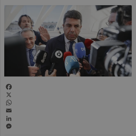
Facebook
X
WhatsApp
Email
LinkedIn
Messenger