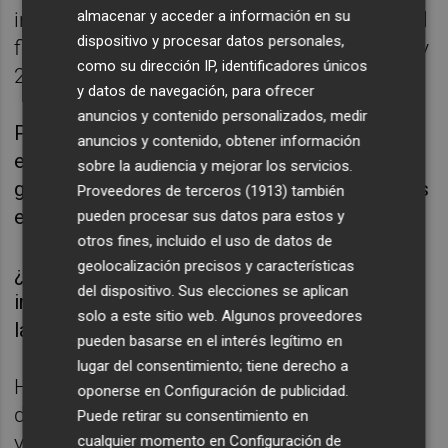
almacenar y acceder a información en su
intención de cerrar las centrales nucleares al
dispositivo y procesar datos personales,
final de su vida útil, que se sitúa entre 2027 y
como su dirección IP, identificadores únicos
2035.
y datos de navegación, para ofrecer
anuncios y contenido personalizados, medir
Por otro lado, el sector nuclear defiende que
anuncios y contenido, obtener información
esta tecnología es imprescindible para
sobre la audiencia y mejorar los servicios.
garantizar el suministro eléctrico y reducir las
Proveedores de terceros (1913)
también
emisiones de gases de efecto invernadero.
pueden procesar sus datos para estos y
otros fines, incluido el uso de datos de
geolocalización precisos y características
¿Qué argumentos tiene cada parte?, ¿Qué
del dispositivo. Sus elecciones se aplican
impacto tendría el cierre de las nucleares en
solo a este sitio web. Algunos proveedores
la economía, el empleo y el medio ambiente?
pueden basarse en el interés legítimo en
lugar del consentimiento; tiene derecho a
Hablamos con
Emilio Mínguez,
presidente
oponerse en
Configuración de publicidad
.
de la Sociedad Nuclear Española (SNE)
Puede retirar su consentimiento en
y
María Botella,
portavoz del área de clima y
cualquier momento en
Configuración de