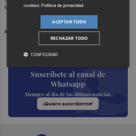
cookies
.
Política de privacidad
energía de Greenpeace.
ACEPTAR TODO
ARCHIVADO EN
PÓDCAST
RECHAZAR TODO
Lo Más Escuchado
CONFIGURAR
Suscríbete al canal de
Whatsapp
Siempre al día de las últimas noticias
¡Quiero suscribirme!