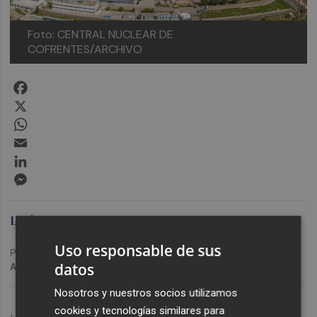
Foto: CENTRAL NUCLEAR DE
COFRENTES/ARCHIVO
Facebook
X
WhatsApp
Email
LinkedIn
Messenger
Lucía Nadal
Uso responsable de sus
Publicado: 03/11/2023 ·
14:28
datos
Actualizado: 07/05/2026 · 14:21
Nosotros y nuestros socios utilizamos
. Por un lado, el Gobierno ha anunciado su
cookies y tecnologías similares para