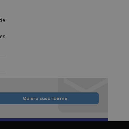
 de
les
Quiero suscribirme