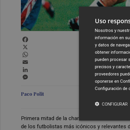
Uso respons
Nosotros y nuestr
información en su 
Facebook
y datos de navega
X
obtener informació
WhatsApp
pueden procesar su
Email
precisos y caracte
LinkedIn
proveedores pueden
Messenger
oponerse en
Confi
Configuración de 
Paco Polit
CONFIGURAR
Primera mitad de la charla mantenida con el e
de los futbolistas más icónicos y relevantes d