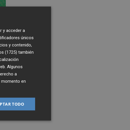
r y acceder a
tificadores únicos
cios y contenido,
os (1725)
también
calización
 web. Algunos
derecho a
ier momento en
0
8:18
PTAR TODO
no