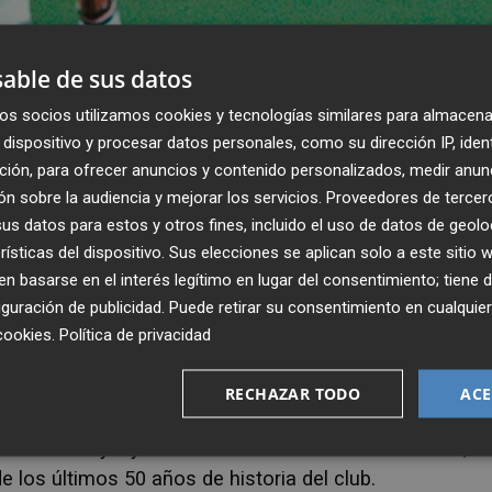
able de sus datos
os socios utilizamos cookies y tecnologías similares para almacena
dispositivo y procesar datos personales, como su dirección IP, iden
ción, para ofrecer anuncios y contenido personalizados, medir anun
n sobre la audiencia y mejorar los servicios.
Proveedores de tercer
s datos para estos y otros fines, incluido el uso de datos de geolo
rísticas del dispositivo. Sus elecciones se aplican solo a este sitio
 basarse en el interés legítimo en lugar del consentimiento; tiene 
guración de publicidad
. Puede retirar su consentimiento en cualqu
cookies
.
Política de privacidad
Publicado: 03/06/2024 ·
07:2
Actualizado: 03/06/2024 · 0
RECHAZAR TODO
ACE
xfutbolista y leyenda valencianista Gaizka Mendieta
,
u
e los últimos 50 años de historia del club.