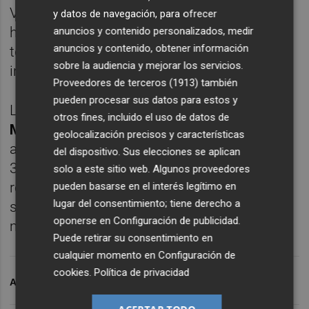
Vitex agnus castus. Actúa como regulador
y datos de navegación, para ofrecer
hormonal natural y su producción es
anuncios y contenido personalizados, medir
anuncios y contenido, obtener información
totalmente ecológica, basada en
sobre la audiencia y mejorar los servicios.
ingredientes 100% de origen español.
Proveedores de terceros (1913)
también
pueden procesar sus datos para estos y
La responsable de la empresa,
Ana Isabel
otros fines, incluido el uso de datos de
Martínez Hinarejos
explica cómo les ha
geolocalización precisos y características
ayudado participar en el proceso de Llump
del dispositivo. Sus elecciones se aplican
3i. La entrega de los
Premios Llamp 3i
solo a este sitio web. Algunos proveedores
reconoce a las empresas que, a través de
pueden basarse en el interés legítimo en
lugar del consentimiento; tiene derecho a
sus propuestas y actividad, generan un
oponerse en
Configuración de publicidad
.
mayor impacto positivo en la sociedad.
Puede retirar su consentimiento en
cualquier momento en
Configuración de
cookies
.
Política de privacidad
ARCHIVADO EN
CEE
LLAMP