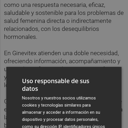
como
una respuesta necesaria, eficaz,
saludable y sostenible para los problemas de
salud femenina directa o indirectamente
relacionados, con los desequilibrios
hormonales.
En Ginevitex atienden una doble necesidad,
ofreciendo información, acompañamiento y
un producto fitoterapéutico seguro, efectivo
y respetuoso con la salud de las personas y
Uso responsable de sus
los entornos.
datos
Nosotros y nuestros socios utilizamos
Ginevítex es un complemento alimenticio de
cookies y tecnologías similares para
elaboración artesanal y propia, indicado para
almacenar y acceder a información en su
la salud y el bienestar hormonal femenino a
dispositivo y procesar datos personales,
base de la planta autóctona mediterránea
como su dirección IP, identificadores únicos