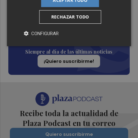
ACEPTAR TODO
Lo Más Escuchado
RECHAZAR TODO
Suscríbete al canal de
CONFIGURAR
Whatsapp
Siempre al día de las últimas noticias
¡Quiero suscribirme!
Recibe toda la actualidad de
Plaza Podcast en tu correo
Quiero suscribirme