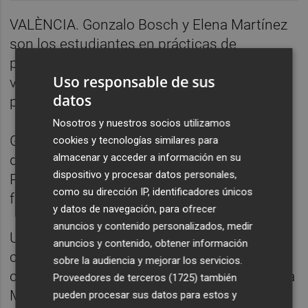
VALÈNCIA. Gonzalo Bosch y Elena Martínez
son los estudiantes en prácticas de
periodismo en A pie de calle. Un punto de
Uso responsable de sus
vista joven sobre el sector, qué opinan del
datos
panorama periodístico actual.
Nosotros y nuestros socios utilizamos
Gonzalo y Elena han hablado de cómo
cookies y tecnologías similares para
almacenar y acceder a información en su
decidieron hacer el grado universitario de
dispositivo y procesar datos personales,
Periodismo y qué planes tienen para el
como su dirección IP, identificadores únicos
futuro.
y datos de navegación, para ofrecer
anuncios y contenido personalizados, medir
Un día más, en A pie de calle hablamos de
anuncios y contenido, obtener información
comunicación y política de primera mano
sobre la audiencia y mejorar los servicios.
con profesionales. En A pie de calle, desde la
Proveedores de terceros (1725)
también
Marina de València, un día más #apiedecalle
pueden procesar sus datos para estos y