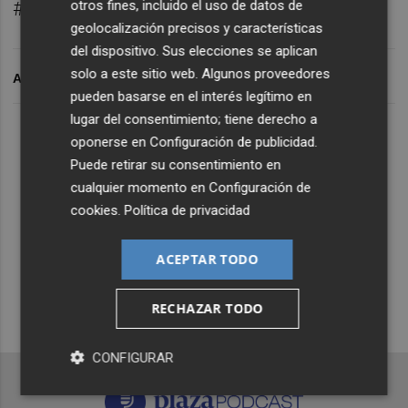
otros fines, incluido el uso de datos de
#radioontheroad #radioneta.
geolocalización precisos y características
del dispositivo. Sus elecciones se aplican
solo a este sitio web. Algunos proveedores
ARCHIVADO EN
pueden basarse en el interés legítimo en
lugar del consentimiento; tiene derecho a
Lo Más Escuchado
oponerse en
Configuración de publicidad
.
Puede retirar su consentimiento en
cualquier momento en
Configuración de
Suscríbete al canal de
cookies
.
Política de privacidad
Whatsapp
ACEPTAR TODO
Siempre al día de las últimas noticias
¡Quiero suscribirme!
RECHAZAR TODO
CONFIGURAR