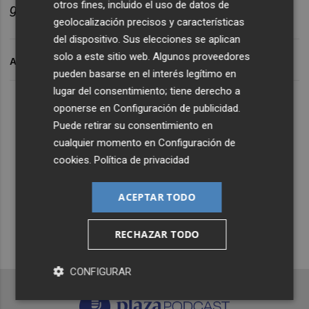
otros fines, incluido el uso de datos de
guardar el número en la agenda de tu móvil.
geolocalización precisos y características
del dispositivo. Sus elecciones se aplican
solo a este sitio web. Algunos proveedores
ARCHIVADO EN
pueden basarse en el interés legítimo en
lugar del consentimiento; tiene derecho a
Lo Más Escuchado
oponerse en
Configuración de publicidad
.
Puede retirar su consentimiento en
cualquier momento en
Configuración de
Suscríbete al canal de
cookies
.
Política de privacidad
Whatsapp
ACEPTAR TODO
Siempre al día de las últimas noticias
¡Quiero suscribirme!
RECHAZAR TODO
CONFIGURAR