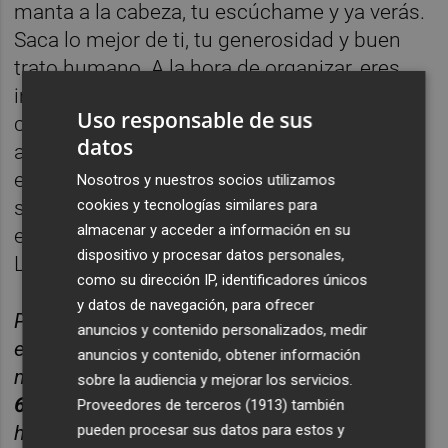
manta a la cabeza, tu escúchame y ya verás.
Saca lo mejor de ti, tu generosidad y buen
trato humano. A la hora de organizar, eres
imprescindible, tu filosofía y estilo llenará
Uso responsable de sus
cualquier espacio que elijas. La anfitriona o
datos
anfitrión es aquella persona que regala su
esplendidez a los invitados. Las formas
Nosotros y nuestros socios utilizamos
siempre demostrarán el fondo. Ahí queda
cookies y tecnologías similares para
almacenar y acceder a información en su
eso. Si tienes alguna duda, estoy en mi blog
dispositivo y procesar datos personales,
LeticiaValera.com
como su dirección IP, identificadores únicos
y datos de navegación, para ofrecer
Puedes suscribirte para recibir cada nuevo
anuncios y contenido personalizados, medir
episodio a través de
WhatsApp
enviando un
anuncios y contenido, obtener información
mensaje con la palabra
PROTOCOLO
al
605
sobre la audiencia y mejorar los servicios.
66 36 70.
Si estás en un smartphone, puedes
Proveedores de terceros (1913)
también
hacerlo pinchando
aquí.
Recuerda que debes
pueden procesar sus datos para estos y