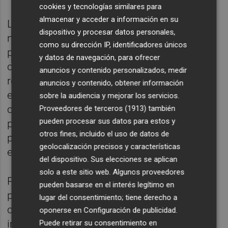
cookies y tecnologías similares para
almacenar y acceder a información en su
Las relaciones públicas se pueden
dispositivo y procesar datos personales,
manifestar en diversos medios, desde el
como su dirección IP, identificadores únicos
papel hasta el teléfono, pero es fundamental
y datos de navegación, para ofrecer
comprender que la base de esta habilidad
anuncios y contenido personalizados, medir
reside en la persona misma. Por lo tanto, es
anuncios y contenido, obtener información
esencial desarrollar habilidades sociales,
sobre la audiencia y mejorar los servicios.
como el saludo adecuado, las
Proveedores de terceros (1913)
también
pueden procesar sus datos para estos y
presentaciones, el manejo del tuteo, las
otros fines, incluido el uso de datos de
primeras conversaciones y la capacidad de
geolocalización precisos y características
escuchar.
del dispositivo. Sus elecciones se aplican
solo a este sitio web. Algunos proveedores
Para ejercer eficazmente las relaciones
pueden basarse en el interés legítimo en
públicas, se requiere sentido común,
lugar del consentimiento; tiene derecho a
capacidad organizativa, capacidad crítica,
oponerse en
Configuración de publicidad
.
imperturbabilidad, atención a los detalles,
Puede retirar su consentimiento en