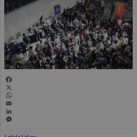
Facebook
X
WhatsApp
Email
LinkedIn
Messenger
Leticia Valera