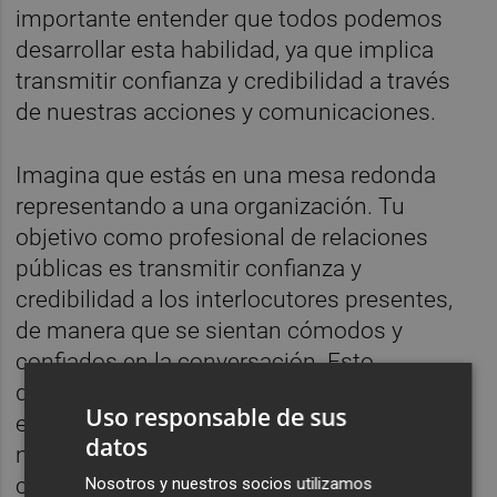
importante entender que todos podemos
desarrollar esta habilidad, ya que implica
transmitir confianza y credibilidad a través
de nuestras acciones y comunicaciones.
Imagina que estás en una mesa redonda
representando a una organización. Tu
objetivo como profesional de relaciones
públicas es transmitir confianza y
credibilidad a los interlocutores presentes,
de manera que se sientan cómodos y
confiados en la conversación. Esto
demuestra que las relaciones públicas son
Uso responsable de sus
esenciales en cualquier situación donde se
datos
necesite establecer una conexión positiva
con un público.
Nosotros y nuestros socios utilizamos