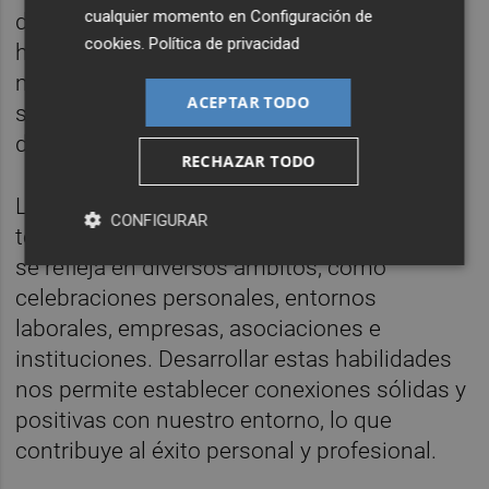
cualquier momento en
Configuración de
disposición para trabajar duro, sentido del
cookies
.
Política de privacidad
humor, flexibilidad, capacidad para abordar
múltiples problemas simultáneamente y,
ACEPTAR TODO
sobre todo, un espíritu de servicio a los
demás.
RECHAZAR TODO
Las relaciones públicas son un arte que
CONFIGURAR
todos podemos dominar, y su importancia
se refleja en diversos ámbitos, como
celebraciones personales, entornos
laborales, empresas, asociaciones e
instituciones. Desarrollar estas habilidades
nos permite establecer conexiones sólidas y
positivas con nuestro entorno, lo que
contribuye al éxito personal y profesional.