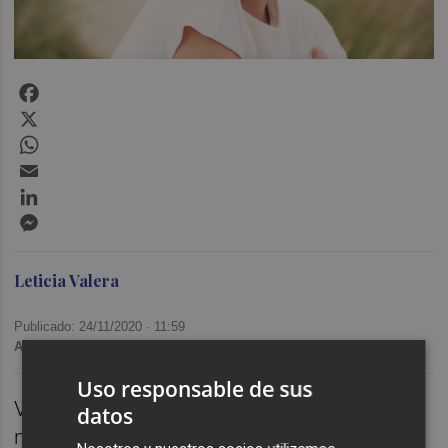
Facebook
X
WhatsApp
Email
LinkedIn
Messenger
Leticia Valera
Publicado: 24/11/2020 ·
11:59
Actualizado: 12/02/2024 · 08:36
Uso responsable de sus
VALÈNCIA. Su uso a través de los tiempos
datos
nos da a conocer la importancia que el ser