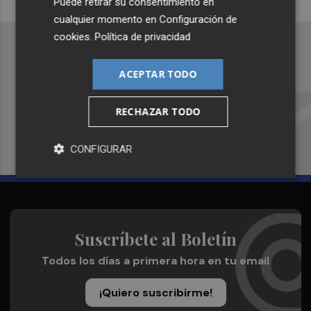
Puede retirar su consentimiento en
cualquier momento en
Configuración de
cookies
.
Política de privacidad
ACEPTAR TODO
Recibe toda la actualidad de
Plaza Podcast en tu correo
RECHAZAR TODO
Quiero suscribirme
CONFIGURAR
Suscríbete al Boletín
Todos los días a primera hora en tu email
¡Quiero suscribirme!