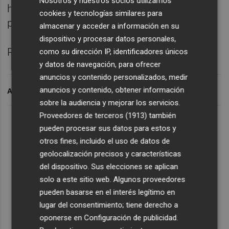
Nosotros y nuestros socios utilizamos
humano siempre le ha concedido. No os lo
cookies y tecnologías similares para
perdáis.
almacenar y acceder a información en su
dispositivo y procesar datos personales,
Podéis encontrarme en
leticiavalera.com
como su dirección IP, identificadores únicos
y datos de navegación, para ofrecer
anuncios y contenido personalizados, medir
anuncios y contenido, obtener información
ARCHIVADO EN
sobre la audiencia y mejorar los servicios.
Proveedores de terceros (1913)
también
Lo Más Escuchado
pueden procesar sus datos para estos y
otros fines, incluido el uso de datos de
geolocalización precisos y características
Suscríbete al canal de
del dispositivo. Sus elecciones se aplican
Whatsapp
solo a este sitio web. Algunos proveedores
pueden basarse en el interés legítimo en
Siempre al día de las últimas noticias
lugar del consentimiento; tiene derecho a
¡Quiero suscribirme!
oponerse en
Configuración de publicidad
.