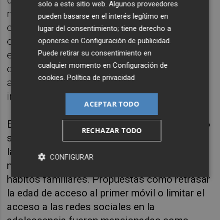
uso de tecnología y problemas de salud
solo a este sitio web. Algunos proveedores
mental, es crucial considerar otros factores,
pueden basarse en el interés legítimo en
como el contexto socioeconómico y el
lugar del consentimiento; tiene derecho a
estrés familiar. "Es como culpar
oponerse en
Configuración de publicidad
.
Puede retirar su consentimiento en
exclusivamente al azúcar en la epidemia de
cualquier momento en
Configuración de
obesidad. Para que las personas consuman
cookies
.
Política de privacidad
azúcar en exceso, hay otros factores que
influyen".
ACEPTAR TODO
En cuanto a las posibles soluciones, Montero
RECHAZAR TODO
sugiere un enfoque multifacético que incluya
la educación digital en positivo, el
CONFIGURAR
minimalismo digital y un cambio en los
hábitos familiares. Propuestas como retrasar
la edad de acceso al primer móvil o limitar el
acceso a las redes sociales en la