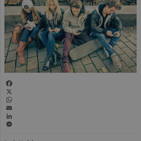
Facebook
X
WhatsApp
Email
LinkedIn
Messenger