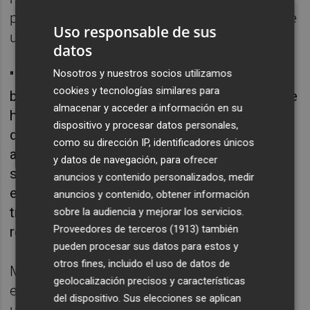
pantallas es simplista y poco riguroso desde
Uso responsable de sus
un punto de vista científico.
datos
Nosotros y nuestros socios utilizamos
"Lo que vemos un poco los especialistas,
cookies y tecnologías similares para
bueno y a nivel científico, es que sí que puede
almacenar y acceder a información en su
haber una asociación o correlación o que sí
dispositivo y procesar datos personales,
que puede haber un aumento de cuadros de
como su dirección IP, identificadores únicos
ansiedad y depresión asociados a redes
y datos de navegación, para ofrecer
sociales o al móvil", comentó Montero. "Sin
anuncios y contenido personalizados, medir
embargo, culpar a la epidemia actual de
anuncios y contenido, obtener información
trastornos mentales a las pantallas pues
sobre la audiencia y mejorar los servicios.
Proveedores de terceros (1913)
también
realmente no es cierto a nivel científico".
pueden procesar sus datos para estos y
otros fines, incluido el uso de datos de
Montero argumenta que, si bien hay
geolocalización precisos y características
estudios que sugieren una relación entre el
del dispositivo. Sus elecciones se aplican