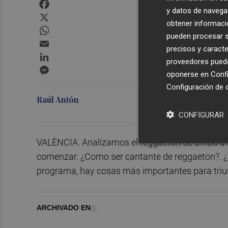
Facebook
y datos de navega
X
obtener informació
WhatsApp
pueden procesar su
Email
precisos y caracte
LinkedIn
proveedores pueden
Messenger
oponerse en
Confi
Configuración de 
Raúl Antón
CONFIGURAR
VALÈNCIA. Analizamos el reggaeton de arriba a
comenzar. ¿Como ser cantante de reggaeton?. ¿
programa, hay cosas más importantes para triunf
ARCHIVADO EN