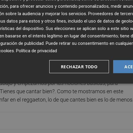
ción, para ofrecer anuncios y contenido personalizados, medir anun
n sobre la audiencia y mejorar los servicios.
Proveedores de tercer
s datos para estos y otros fines, incluido el uso de datos de geolo
rísticas del dispositivo. Sus elecciones se aplican solo a este sitio
 basarse en el interés legítimo en lugar del consentimiento; tiene 
guración de publicidad
. Puede retirar su consentimiento en cualqu
cookies
.
Política de privacidad
Publicado: 31/01/2022 ·
15:3
Actualizado: 10/07/2024 · 0
RECHAZAR TODO
ACE
 abajo y empezamos por las nociones básicas, para
Tienes que cantar bien?. Como te mostramos en este
ar en el reggaeton, lo de que cantes bien es lo de menos