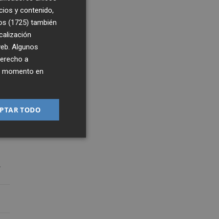
cios y contenido,
os (1725)
también
calización
 web. Algunos
derecho a
ier momento en
0
8:15
PTAR TODO
.