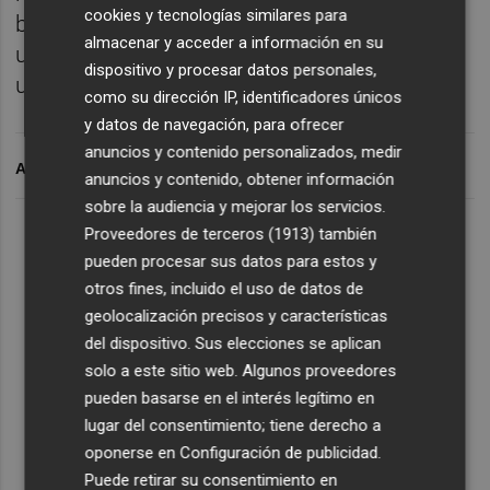
cookies y tecnologías similares para
buscado por la mochila y he encontrado
almacenar y acceder a información en su
unas respuestas increíbles para echarnos
dispositivo y procesar datos personales,
unas buenas risas.
como su dirección IP, identificadores únicos
y datos de navegación, para ofrecer
anuncios y contenido personalizados, medir
ARCHIVADO EN
anuncios y contenido, obtener información
sobre la audiencia y mejorar los servicios.
Lo Más Escuchado
Proveedores de terceros (1913)
también
pueden procesar sus datos para estos y
otros fines, incluido el uso de datos de
Suscríbete al canal de
geolocalización precisos y características
del dispositivo. Sus elecciones se aplican
Whatsapp
solo a este sitio web. Algunos proveedores
Siempre al día de las últimas noticias
pueden basarse en el interés legítimo en
¡Quiero suscribirme!
lugar del consentimiento; tiene derecho a
oponerse en
Configuración de publicidad
.
Puede retirar su consentimiento en