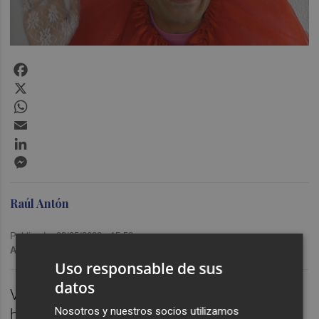
Facebook
X
WhatsApp
Email
LinkedIn
Messenger
Raúl Antón
Publicado: 23/05/2022 ·
15:58
Actualizado: 21/05/2024 · 11:18
Uso responsable de sus
datos
VALÈNCIA. Los certámenes de Misses nos
Nosotros y nuestros socios utilizamos
han dado momentos muy buenos, he