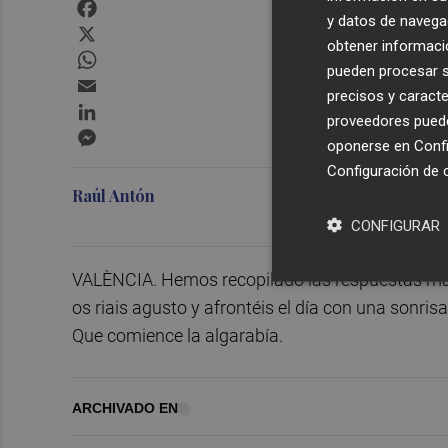
Facebook
y datos de navega
X
obtener informació
WhatsApp
pueden procesar su
Email
precisos y caracte
LinkedIn
proveedores pueden
Messenger
oponerse en
Confi
Configuración de 
Raúl Antón
CONFIGURAR
VALÈNCIA. Hemos recopilado las respuestas más
os riais agusto y afrontéis el día con una sonrisa
Que comience la algarabía.
ARCHIVADO EN