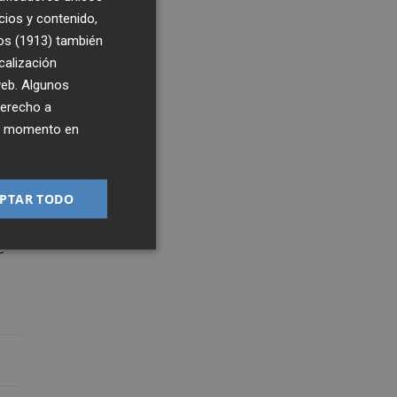
cios y contenido,
os (1913)
también
calización
 web. Algunos
derecho a
ier momento en
3
8:16
PTAR TODO
e