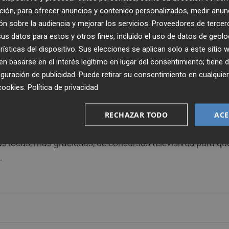
ción, para ofrecer anuncios y contenido personalizados, medir anun
n sobre la audiencia y mejorar los servicios.
Proveedores de tercer
s datos para estos y otros fines, incluido el uso de datos de geolo
rísticas del dispositivo. Sus elecciones se aplican solo a este sitio
 basarse en el interés legítimo en lugar del consentimiento; tiene 
guración de publicidad
. Puede retirar su consentimiento en cualqu
cookies
.
Política de privacidad
Publicado: 24/01/2022 ·
10:2
Actualizado: 10/07/2024 · 0
RECHAZAR TODO
ACE
 locas, más graciosas, de concursos televisivos para qu
.